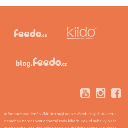
Informace uvedené v článcích mají pouze všeobecný charakter a
nemohou nahrazovat odborné rady lékaře. Pokud máte vy, vaše
rodina nebo vaše dítě vážné nebo dlouhodobé příznaky či obtíže