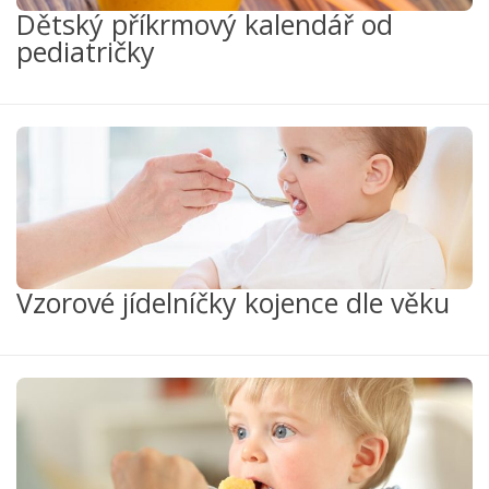
Dětský příkrmový kalendář od
pediatričky
Vzorové jídelníčky kojence dle věku