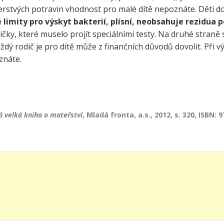
 čerstvých potravin vhodnost pro malé dítě nepoznáte. Děti 
é limity pro výskyt bakterií, plísní, neobsahuje rezidua 
ičky, které muselo projít speciálními testy. Na druhé straně 
aždý rodič je pro dítě může z finančních důvodů dovolit. Při 
znáte.
 velká kniha o mateřství
, Mladá fronta, a.s., 2012, s. 320, ISBN: 