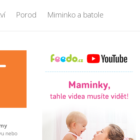
ví
Porod
Miminko a batole
en po týdnu
Příprava do porodnice
Miminko
enstvím
Vše o porodu
Výbavička pro miminko
–
tření
Porod císařským řezem
Kojení
tyl
Doprovod u porodu
Příkrmy
ku
Přenášení
Zdraví a nemoci u dětí
e
První chvíle s miminkem
Spánek dětí
ce
Šestinedělí
Batole
rmy
avu nebo
lady
Lékařské okénko
Psychomotorický vývoj dítěte