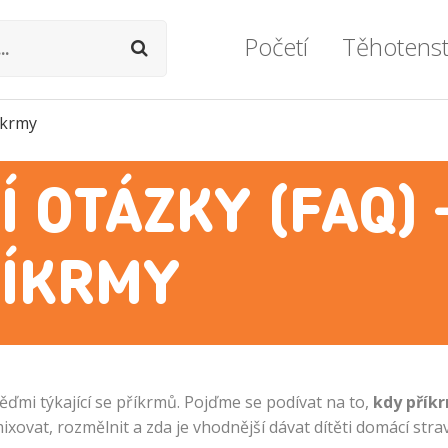
Početí
Těhotenst
íkrmy
Podpora otěhotnění
Těhotenství týd
Ovulace
Průvodce těhot
 OTÁZKY (FAQ) 
Vše o plodnosti
Prohlídky a vyše
Vše o neplodnosti
Zdravý životní s
ÍKRMY
Umělé oplodnění
Miminko v bříš
Lékařské okénko
Zdravotní potíž
Vážné komplika
věďmi týkající se příkrmů. Pojďme se podívat na to,
kdy přík
ixovat, rozmělnit a zda je vhodnější dávat dítěti domácí str
Formality a dok