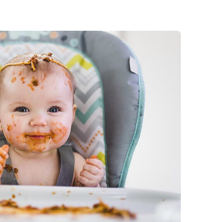
Cestování
Ztráta těhotens
Lékařské okén