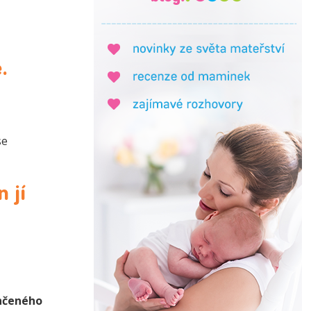
.
se
 jí
nčeného