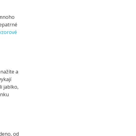
í mnoho
nepatrné
vzorové
snažíte a
ykají
i jablko,
inku
edeno, od