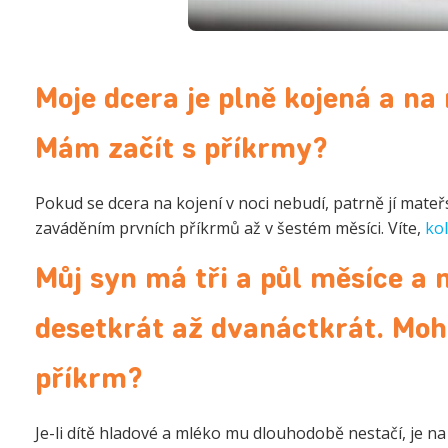
Moje dcera je plně kojená a na 
Mám začít s příkrmy?
Pokud se dcera na kojení v noci nebudí, patrně jí mateřs
zaváděním prvních příkrmů až v šestém měsíci. Víte,
ko
Můj syn má tři a půl měsíce a n
desetkrát až dvanáctkrát. Moh
příkrm?
Je-li dítě hladové a mléko mu dlouhodobě nestačí, je n