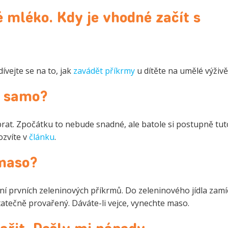
 mléko. Kdy je vhodné začít s
ívejte se na to, jak
zavádět příkrmy
u dítěte na umělé výživě
o samo?
at. Zpočátku to nebude snadné, ale batole si postupně tut
ozvíte v
článku
.
maso?
í prvních zeleninových příkrmů. Do zeleninového jídla zamí
tatečně provařený. Dáváte-li vejce, vynechte maso.