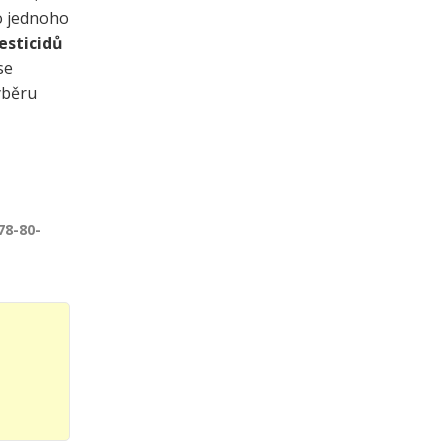
do jednoho
pesticidů
se
výběru
978-80-