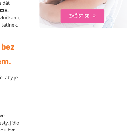
e dát
tzv.
 vločkami,
 tatínek.
 bez
ém.
ě, aby je
 ve
ty. Jídlo
hou být