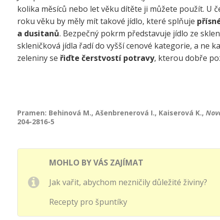
kolika měsíců nebo let věku dítěte ji můžete použít. U
roku věku by měly mít takové jídlo, které splňuje
přísn
a dusitanů
. Bezpečný pokrm představuje jídlo ze sklen
skleničková jídla řadí do vyšší cenové kategorie, a ne k
zeleniny se
řiďte čerstvostí potravy
, kterou dobře po
Pramen: Behinová M., Ašenbrenerová I., Kaiserová K.,
Nová
204-2816-5
MOHLO BY VÁS ZAJÍMAT
Jak vařit, abychom nezničily důležité živiny?
Recepty pro špuntíky