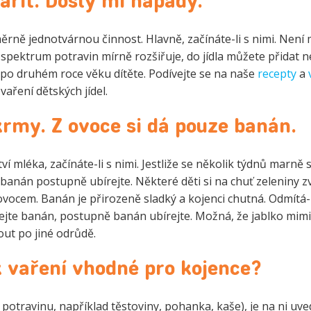
ařit. Došly mi nápady.
ěrně jednotvárnou činnost. Hlavně, začínáte-li s nimi. Nen
e spektrum potravin mírně rozšiřuje, do jídla můžete přidat 
ž po druhém roce věku dítěte. Podívejte se na naše
recepty
a
aření dětských jídel.
íkrmy. Z ovoce si dá pouze banán.
mléka, začínáte-li s nimi. Jestliže se několik týdnů marně 
anán postupně ubírejte. Některé děti si na chuť zeleniny zv
ovocem. Banán je přirozeně sladký a kojenci chutná. Odmítá-l
chejte banán, postupně banán ubírejte. Možná, že jablko mim
out po jiné odrůdě.
k vaření vhodné pro kojence?
u potravinu, například těstoviny, pohanka, kaše), je na ni uv