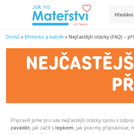
Domů
»
Miminko a batole
»
Nejčastější otázky (FAQ) – př
NEJČASTĚJŠÍ
PŘ
Připravili jsme pro vás nejčastější otázky spolu s odpo
zavádět
, jak začít s
lepkem
, jak pokrmy připravovat, m