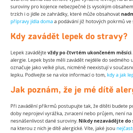
suroviny pro kojence nebezpečné (s vysokým obsahem p
trzích i o jídle ze zahrádky, které může obsahovat
nadm
přípravy jídla doma
a podávání již hotových pokrmů ve 
Kdy zavádět lepek do stravy?
Lepek zavádějte
vždy po čtvrtém ukončeném měsíci
alergie. Lepek byste měli zavádět nejdéle do sedmého
označuje jako velké plus, nicméně neexistují v současno
lepku. Podívejte se na více informací o tom,
kdy a jak l
Jak poznám, že je mé dítě aler
Při zavádění příkrmů postupujte tak, že dítěti budete p
doby neprojeví vyrážka, zvracení nebo průjem, není na
nesnášenlivost dané suroviny.
Nikdy nezavádějte do 
na kterou z nich je dítě alergické. Víte, jaké jsou
nejčast