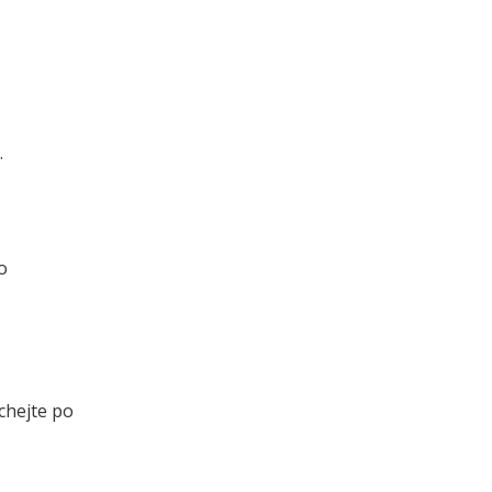
.
o
chejte po