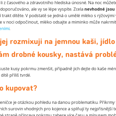
je-li z časového a zdravotního hlediska únosné. Na noc můžet
i doporučováno, ale vy se lépe vyspíte. Zcela
nevhodné jsou 
cí trakt dítěte. V podstatě se jedná o umělé mléko s rýžovými
te v noci odpočinout, mléko odsajte a miminko může nakrmit
eními
.
jej rozmixuji na jemnou kaši, jídlo
hám drobné kousky, nastává probl
kuste kusy pokrmu zmenšit, případně jich dejte do kaše mén
ítě příliš tvrdé.
bo kupovat?
eničce je otázkou pohledu na danou problematiku. Příkrmy
ch surovin vhodných pro kojence a splňují ty nejpřísnější tes
uhé straně příprava pokrmu zabere více času a mínusem mo