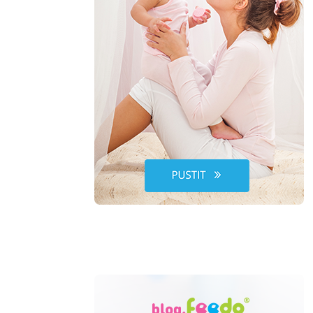
Lékařské okénko
tví
ko