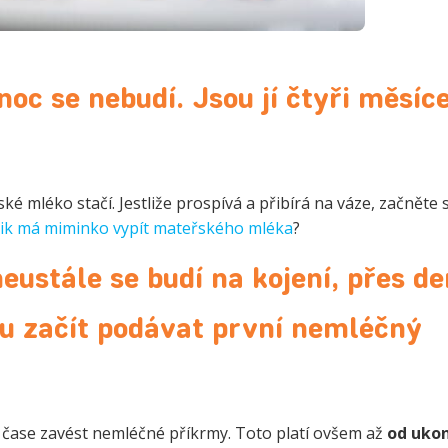
noc se nebudí. Jsou jí čtyři měsíce
ké mléko stačí. Jestliže prospívá a přibírá na váze, začněte 
lik má miminko vypít mateřského mléka
?
eustále se budí na kojení, přes den
u začít podávat první nemléčný
a čase zavést nemléčné příkrmy. Toto platí ovšem až
od uko