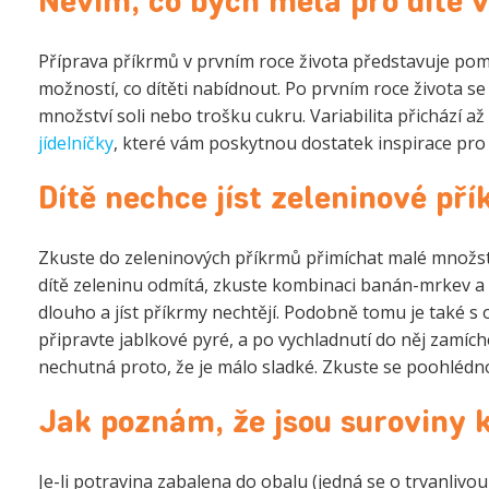
Nevím, co bych měla pro dítě v
Příprava příkrmů v prvním roce života představuje pom
možností, co dítěti nabídnout. Po prvním roce života s
množství soli nebo trošku cukru. Variabilita přichází a
jídelníčky
, které vám poskytnou dostatek inspirace pro v
Dítě nechce jíst zeleninové př
Zkuste do zeleninových příkrmů přimíchat malé množství 
dítě zeleninu odmítá, zkuste kombinaci banán-mrkev a b
dlouho a jíst příkrmy nechtějí. Podobně tomu je také s 
připravte jablkové pyré, a po vychladnutí do něj zamí
nechutná proto, že je málo sladké. Zkuste se poohlédn
Jak poznám, že jsou suroviny 
Je-li potravina zabalena do obalu (jedná se o trvanlivo