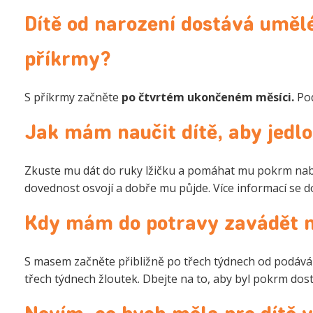
Dítě od narození dostává umělé
příkrmy?
S příkrmy začněte
po čtvrtém ukončeném měsíci.
Pod
Jak mám naučit dítě, aby jedl
Zkuste mu dát do ruky lžičku a pomáhat mu pokrm nabr
dovednost osvojí a dobře mu půjde. Více informací se d
Kdy mám do potravy zavádět 
S masem začněte přibližně po třech týdnech od podáván
třech týdnech žloutek. Dbejte na to, aby byl pokrm dos