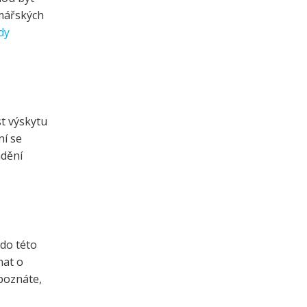
rmářských
dy
t výskytu
ní se
ádění
 do této
nat o
epoznáte,