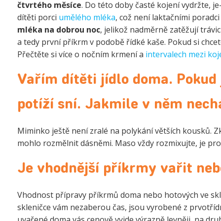
čtvrtého měsíce
. Do této doby časté kojení vydržte, 
dítěti porci
umělého mléka
, což není laktačními poradc
mléka na dobrou noc
, jelikož nadměrně zatěžují trávi
a tedy první příkrm v podobě řídké kaše. Pokud si chce
Přečtěte si více o nočním krmení a
intervalech mezi koj
Vařím dítěti jídlo doma. Pokud 
potíží sní. Jakmile v něm nec
Miminko ještě není zralé na polykání větších kousků. Z
mohlo rozmělnit dásněmi. Maso vždy rozmixujte, je pro d
Je vhodnější příkrmy vařit ne
Vhodnost přípravy příkrmů doma nebo hotových ve skl
skleničce vám nezaberou čas, jsou vyrobené z prvotřídní
uvařené doma vás cenově vyjde výrazně levněji, na dr