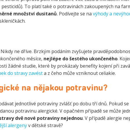
esticidů). To platí také o potravinách zakoupených na fa
ěrné množství dusitanů
. Podívejte se na
výhody a nevýho
skleničkách.
. Nikdy ne dříve. Brzkým podáním zvyšujete pravděpodobnos
 ukončeného měsíce,
nejlépe do šestého ukončeného
. Koje
sti žádné studie, které by prokázaly benefity kojení při zav
epek do stravy zavést
a z čeho může vzniknout celiakie.
gické na nějakou potravinu?
odávat jednotlivé potraviny zvlášť po dobu tří dnů. Pokud se
 danou potravinu alergické. V opačném případě se může jed
stravy dvě nové potraviny nejednou
. V případě alergie n
ější alergeny
v dětské stravě?