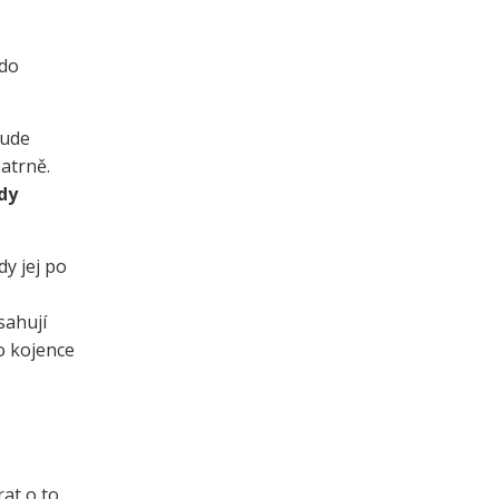
 do
bude
atrně.
dy
y jej po
sahují
ro kojence
at o to,