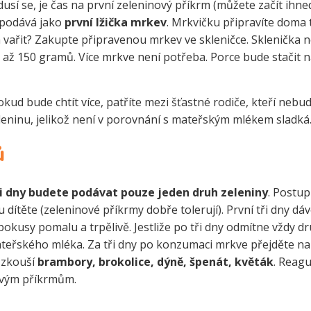
edusí se, je čas na první zeleninový příkrm (můžete začít ihne
e podává jako
první lžička mrkev
. Mrkvičku připravíte doma t
 vařit? Zakupte připravenou mrkev ve skleničce. Sklenička 
 až 150 gramů. Více mrkve není potřeba. Porce bude stačit n
Pokud bude chtít více, patříte mezi šťastné rodiče, kteří nebu
leninu, jelikož není v porovnání s mateřským mlékem sladká
ů
ři dny budete podávat pouze jeden druh zeleniny
. Postup
dítěte (zeleninové příkrmy dobře tolerují). První tři dny dáv
 pokusy pomalu a trpělivě. Jestliže po tři dny odmítne vždy 
ateřského mléka. Za tři dny po konzumaci mrkve přejděte na 
e zkouší
brambory, brokolice, dýně, špenát, květák
. Reaguj
kovým příkrmům.