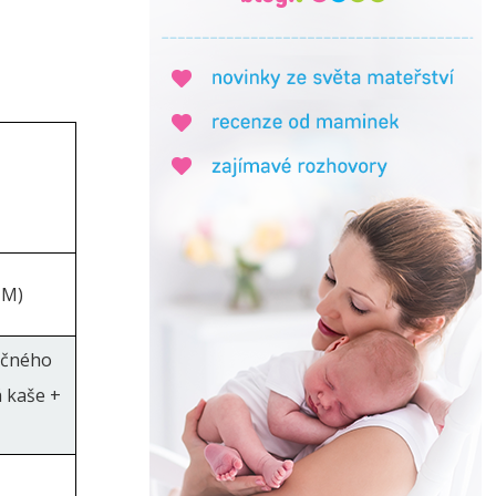
ě
UM)
éčného
 kaše +