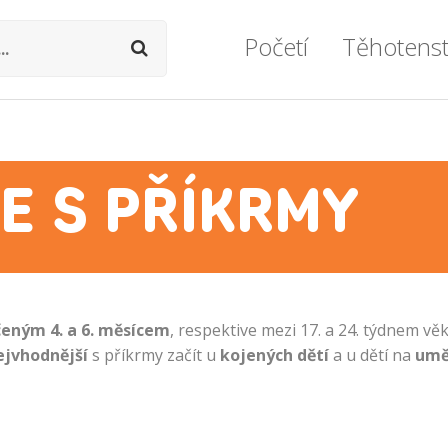
Početí
Těhotenst
Podpora otěhotnění
Těhotenství týd
Ovulace
Průvodce těhot
E S PŘÍKRMY
Vše o plodnosti
Prohlídky a vyše
Vše o neplodnosti
Zdravý životní s
Umělé oplodnění
Miminko v bříš
eným 4. a 6. měsícem
, respektive mezi 17. a 24. týdnem věk
Lékařské okénko
Zdravotní potíž
ejvhodnější
s příkrmy začít u
kojených dětí
a u dětí na
umě
Vážné komplika
Formality a dok