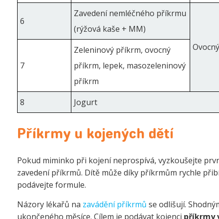
Zavedení nemléčného příkrmu
6
(rýžová kaše + MM)
Ovocný
Zeleninový příkrm, ovocný
7
příkrm, lepek, masozeleninový
příkrm
8
Jogurt
Příkrmy u kojených dětí
Pokud miminko při kojení neprospívá, vyzkoušejte prv
zavedení příkrmů. Dítě může díky příkrmům rychle přibír
podávejte formule.
Názory lékařů na
zavádění příkrmů
se odlišují. Shodn
ukončeného měsíce. Cílem je podávat kojenci
příkrmy 