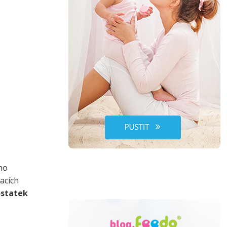
Lékařské okénko
tví
ko
ho
acích
statek