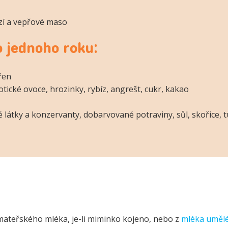
vězí a vepřové maso
 jednoho roku:
křen
xotické ovoce, hrozinky, rybíz, angrešt, cukr, kakao
é látky a konzervanty, dobarvované potraviny, sůl, skořice, 
mateřského mléka, je-li miminko kojeno, nebo z
mléka uměl