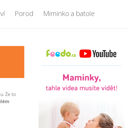
ví
Porod
Miminko a batole
en po týdnu
Příprava do porodnice
Miminko
enstvím
Vše o porodu
Výbavička pro miminko
tření
Porod císařským řezem
Kojení
tyl
Doprovod u porodu
Příkrmy
ku
Přenášení
Zdraví a nemoci u dětí
u. Že to
e
První chvíle s miminkem
Spánek dětí
lém
ce
Šestinedělí
Batole
lady
Lékařské okénko
Psychomotorický vývoj dítěte