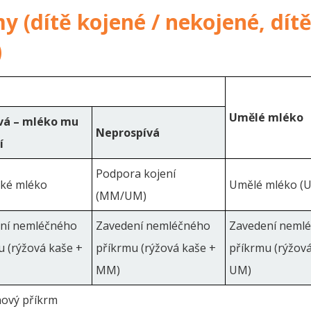
 (dítě kojené / nekojené, dít
)
Umělé mléko
vá – mléko mu
Neprospívá
í
Podpora kojení
ké mléko
Umělé mléko (
(MM/UM)
ní nemléčného
Zavedení nemléčného
Zavedení neml
u (rýžová kaše +
příkrmu (rýžová kaše +
příkrmu (rýžová
MM)
UM)
nový příkrm