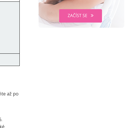
ňte až po
6.
ké