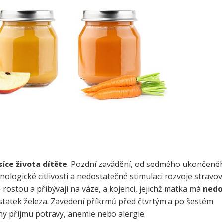
Cestování
Ztráta těhotens
Lékařské okén
íce života dítěte
. Pozdní zavádění, od sedmého ukončené
nologické citlivosti a nedostatečné stimulaci rozvoje stravov
e rostou a přibývají na váze, a kojenci, jejichž matka má
nedo
tatek železa. Zavedení příkrmů před čtvrtým a po šestém
y příjmu potravy, anemie nebo alergie.