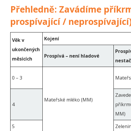
Přehledně: Zavádíme příkrmy
prospívající / neprospívající
Kojení
Věk v
ukončených
Prospí
Prospívá – není hladové
měsících
nestač
0 – 3
Mateřs
Zavede
Mateřské mléko (MM)
4
příkrm
MM)
5
Zeleni