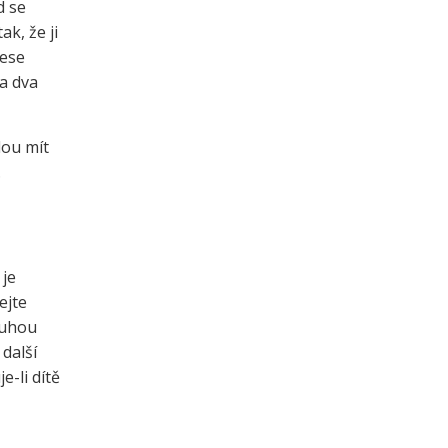
d se
ak, že ji
nese
a dva
dou mít
.
 je
ejte
druhou
další
e-li dítě