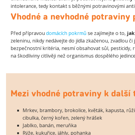
intolerance, tedy kontakt s běžnými potravinovými ant
Vhodné a nevhodné potraviny p
Před přípravou
domácích pokrmů
se zajímejte o to,
jak
zeleninu, nikdy nedávejte do jídla zkaženou, zvadlou či
bezpečnostní kritéria, nesmí obsahovat sůl, pesticidy, 
na škodliviny citlivěji než organismus dospělého jedince
Mezi vhodné potraviny k další 
Mrkev, brambory, brokolice, květák, kapusta, růžič
cibulka, černý kořen, zelený hrášek
Jablko, banán, meruňka
Rýže, kukuřice, jáhly, pohanka