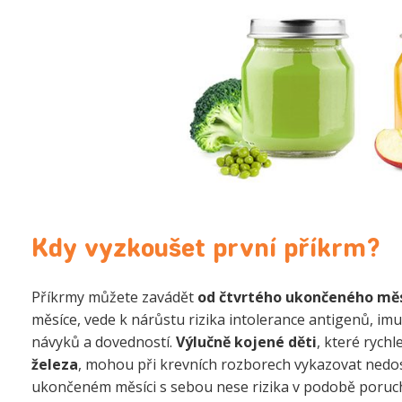
Kdy vyzkoušet první příkrm?
Příkrmy můžete zavádět
od čtvrtého ukončeného měs
měsíce, vede k nárůstu rizika intolerance antigenů, imu
návyků a dovedností.
Výlučně kojené děti
, které rychl
železa
, mohou při krevních rozborech vykazovat nedos
ukončeném měsíci s sebou nese rizika v podobě poruch