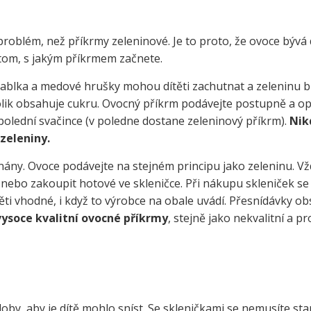
oblém, než příkrmy zeleninové. Je to proto, že ovoce bývá
 tom, s jakým příkrmem začnete.
 jablka a medové hrušky mohou dítěti zachutnat a zeleninu 
lik obsahuje cukru. Ovocný příkrm podávejte postupně a op
lední svačince (v poledne dostane zeleninový příkrm).
Nik
zeleniny.
nány. Ovoce podávejte na stejném principu jako zeleninu. Vžd
 nebo zakoupit hotové ve skleničce. Při nákupu skleniček se
ěti vhodné, i když to výrobce na obale uvádí. Přesnídávky ob
vysoce kvalitní ovocné příkrmy
, stejně jako nekvalitní a p
by, aby je dítě mohlo sníst. Se skleničkami se nemusíte star