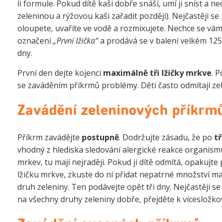
li formule. Pokud dítě kaši dobře snáší, umí ji sníst a n
zeleninou a rýžovou kaši zařadit později). Nejčastěji s
oloupete, uvaříte ve vodě a rozmixujete. Nechce se vám
označení
„První lžička“
a prodává se v balení velkém 125
dny.
První den dejte kojenci
maximálně tři lžičky mrkve
. 
se zaváděním příkrmů problémy. Děti často odmítají ze
Zavádění zeleninových příkrm
Příkrm zavádějte
postupně
. Dodržujte zásadu, že po
t
vhodný z hlediska sledování alergické reakce organismu 
mrkev, tu mají nejraději. Pokud ji dítě odmítá, opakujte
lžičku mrkve, zkuste do ní přidat nepatrné množství m
druh zeleniny. Ten podávejte opět tři dny. Nejčastěji s
na všechny druhy zeleniny dobře, přejděte k víceslož