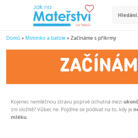
Domů
»
Miminko a batole
»
Začínáme s příkrmy
ZAČÍNÁM
Kojenec nemléčnou stravu poprvé ochutná mezi
ukonč
zní složitě? Vůbec ne. Pojďme se podívat na to, kdy je
n
mléku
.