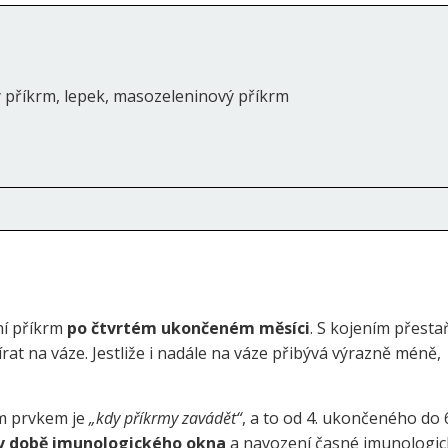
 příkrm, lepek, masozeleninový příkrm
ní příkrm
po čtvrtém ukončeném měsíci
. S kojením přesta
at na váze. Jestliže i nadále na váze přibývá výrazně méně,
ým prvkem je
„kdy příkrmy zavádět“
, a to od 4. ukončeného do 
v době imunologického okna
a navození časné imunologic