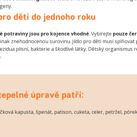
igeny.
ro děti do jednoho roku
é potraviny jsou pro kojence vhodné
. Vybírejte
pouze če
 jinak znehodnocenou surovinu. Jídlo pro děti musí splňovat 
rezidua plísní, bakterie a škodlivé látky. Dětský organismus 
.
tepelné úpravě patří:
ková kapusta, špenát, patison, cuketa, celer, petržel, pórek