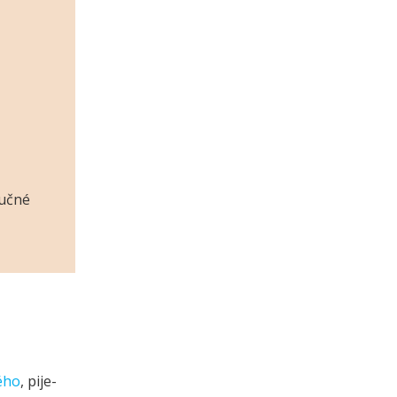
tučné
ého
, pije-