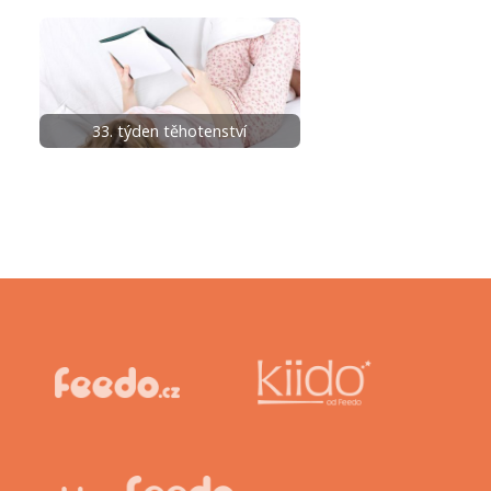
33. týden těhotenství