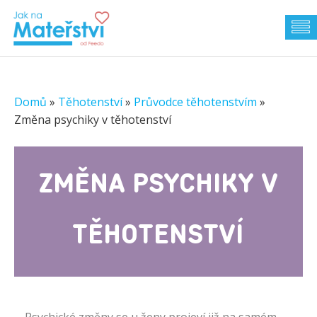
Domů
»
Těhotenství
»
Průvodce těhotenstvím
»
Změna psychiky v těhotenství
ZMĚNA PSYCHIKY V
TĚHOTENSTVÍ