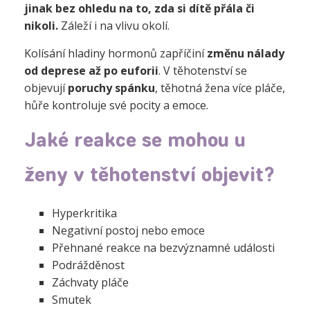
jinak bez ohledu na to, zda si dítě přála či
nikoli.
Záleží i na vlivu okolí.
Kolísání hladiny hormonů zapříčiní
změnu nálady
od deprese až po euforii
. V těhotenství se
objevují
poruchy spánku
, těhotná žena více pláče,
hůře kontroluje své pocity a emoce.
Jaké reakce se mohou u
ženy v těhotenství objevit?
Hyperkritika
Negativní postoj nebo emoce
Přehnané reakce na bezvýznamné události
Podrážděnost
Záchvaty pláče
Smutek