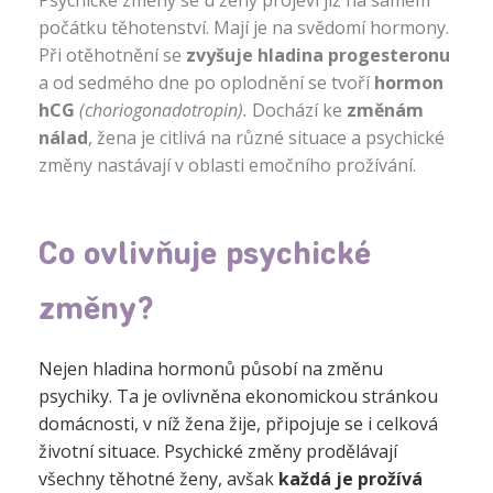
Psychické změny se u ženy projeví již na samém
počátku těhotenství. Mají je na svědomí hormony.
Při otěhotnění se
zvyšuje hladina progesteronu
a od sedmého dne po oplodnění se tvoří
hormon
hCG
(choriogonadotropin).
Dochází ke
změnám
nálad
, žena je citlivá na různé situace a psychické
změny nastávají v oblasti emočního prožívání.
Co ovlivňuje psychické
změny?
Nejen hladina hormonů působí na změnu
psychiky. Ta je ovlivněna ekonomickou stránkou
domácnosti, v níž žena žije, připojuje se i celková
životní situace. Psychické změny prodělávají
všechny těhotné ženy, avšak
každá je prožívá