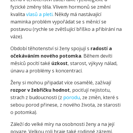
fyzické změny těla. Vlivem hormonů se změní
kvalita
vlasů a pleti
. Někdy má nastávající
maminka problém vypořádat se s měnící se
postavou (rychle se zvětšující bříško a přibírání na
váze).
Období těhotenství si ženy spojují s
radostí a
očekáváním nového potomka
. Během devíti
měsíců pocítí také
úzkost
, starost, výkyvy nálad,
únavu a problémy s koncentrací.
Ženy si mohou připadat více osamělé, zažívají
rozpor v žebříčku hodnot
, pociťují nejistotu,
strach z budoucnosti (z
porodu
, ze změn, které s
sebou porod přinese, z nového života, ze starosti
o potomka).
Záleží do velké míry na osobnosti ženy a na její
povaze. Velkou roli hraje také rodinné zázemí,