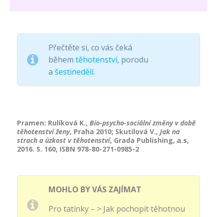
Přečtěte si, co vás čeká
během
těhotenství
, porodu
a
šestinedělí
.
Pramen: Rulíková K.,
Bio-psycho-sociální změny v době
těhotenství ženy
, Praha 2010; Skutilová V.,
Jak na
strach a úzkost v těhotenství
, Grada Publishing, a.s,
2016. S. 160, ISBN 978-80-271-0985-2
MOHLO BY VÁS ZAJÍMAT
Pro tatínky – > Jak pochopit těhotnou