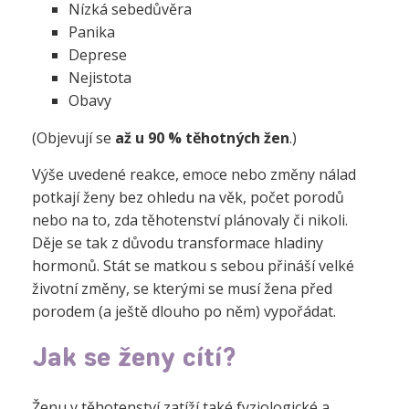
Nízká sebedůvěra
Panika
Deprese
Nejistota
Obavy
(Objevují se
až u 90 % těhotných žen
.)
Výše uvedené reakce, emoce nebo změny nálad
potkají ženy bez ohledu na věk, počet porodů
nebo na to, zda těhotenství plánovaly či nikoli.
Děje se tak z důvodu transformace hladiny
hormonů. Stát se matkou s sebou přináší velké
životní změny, se kterými se musí žena před
porodem (a ještě dlouho po něm) vypořádat.
Jak se ženy cítí?
Ženu v těhotenství zatíží také fyziologické a