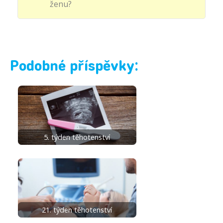
ženu?
Podobné příspěvky:
5. týden těhotenství
21. týden těhotenství