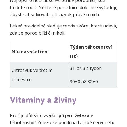
Nejlepší je nechat se vyšetřit v porodnici, kde
budete rodit. Některé porodnice dokonce vyžadují,
abyste absolvovala ultrazvuk právě u nich.
Lékař pravidelně sleduje cervix skóre, které udává,
zda se porod blíží či nikoli.
Týden těhotenství
Název vyšetření
(tt)
31. až 32. týden
Ultrazvuk ve třetím
trimestru
30+0 až 32+0
Vitamíny a živiny
Proč je důležité
zvýšit příjem železa
v
těhotenství? Železo se podílí na tvorbě červeného