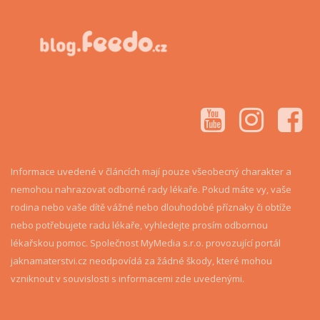
Informace uvedené v článcích mají pouze všeobecný charakter a
nemohou nahrazovat odborné rady lékaře. Pokud máte vy, vaše
rodina nebo vaše dítě vážné nebo dlouhodobé příznaky či obtíže
nebo potřebujete radu lékaře, vyhledejte prosím odbornou
lékařskou pomoc. Společnost MyMedia s.r.o. provozující portál
jaknamaterstvi.cz neodpovídá za žádné škody, které mohou
vzniknout v souvislosti s informacemi zde uvedenými.