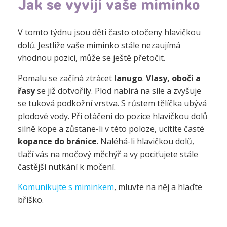
Jak se vyvíjí vaše miminko
V tomto týdnu jsou děti často otočeny hlavičkou
dolů. Jestliže vaše miminko stále nezaujímá
vhodnou pozici, může se ještě přetočit.
Pomalu se začíná ztrácet
lanugo
.
Vlasy, obočí a
řasy
se již dotvořily. Plod nabírá na síle a zvyšuje
se tuková podkožní vrstva. S růstem tělíčka ubývá
plodové vody. Při otáčení do pozice hlavičkou dolů
silně kope a zůstane-li v této poloze, ucítíte časté
kopance do bránice
. Naléhá-li hlavičkou dolů,
tlačí vás na močový měchýř a vy pociťujete stále
častější nutkání k močení.
Komunikujte s miminkem
, mluvte na něj a hlaďte
bříško.