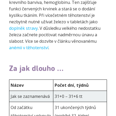
krevního barviva, hemoglobinu. Ten zajišťuje
funkci červených krvinek a stará se o dodání
kyslíku tkáním. Při vícečetném těhotenství je
nezbytně nutné užívat železo v tabletách jako
doplněk stravy
. V důsledku velkého nedostatku
železa začnete pociťovat nadměrnou únavu a
slabost. Více se dozvíte v článku věnovanému
anémii v těhotenství
.
Za jak dlouho …
Název
Počet dní, týdnů
Jak se zaznamenává
31+0 – 31+6 tt
Od začátku
31 ukončených týdnů
těhotenství uplynulo
(probíhá 32. týden)