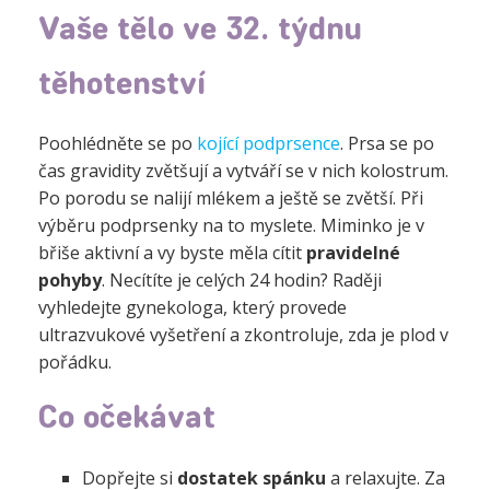
Vaše tělo ve 32. týdnu
těhotenství
Poohlédněte se po
kojící podprsence
. Prsa se po
čas gravidity zvětšují a vytváří se v nich kolostrum.
Po porodu se nalijí mlékem a ještě se zvětší. Při
výběru podprsenky na to myslete. Miminko je v
břiše aktivní a vy byste měla cítit
pravidelné
pohyby
. Necítíte je celých 24 hodin? Raději
vyhledejte gynekologa, který provede
ultrazvukové vyšetření a zkontroluje, zda je plod v
pořádku.
Co očekávat
Dopřejte si
dostatek spánku
a relaxujte. Za