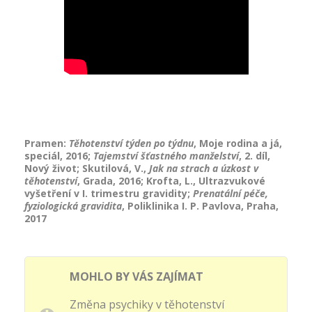
Pramen:
Těhotenství týden po týdnu
, Moje rodina a já,
speciál, 2016;
Tajemství šťastného manželství
, 2. díl,
Nový život; Skutilová, V.,
Jak na strach a úzkost v
těhotenství
, Grada, 2016; Krofta, L., Ultrazvukové
vyšetření v I. trimestru gravidity;
Prenatální péče,
fyziologická gravidita
, Poliklinika I. P. Pavlova, Praha,
2017
MOHLO BY VÁS ZAJÍMAT
Změna psychiky v těhotenství