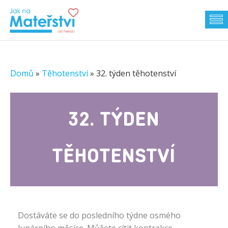
Domů
»
Těhotenství
»
32. týden těhotenství
32. TÝDEN
TĚHOTENSTVÍ
Dostáváte se do posledního týdne osmého