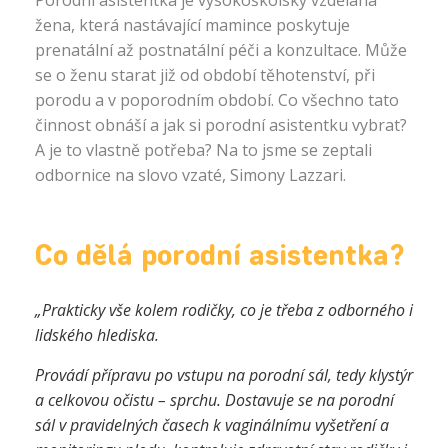
Porodní asistentka je vysokoškolsky vzdělaná
žena, která nastávající mamince poskytuje
prenatální až postnatální péči a konzultace. Může
se o ženu starat již od období těhotenství, při
porodu a v poporodním období. Co všechno tato
činnost obnáší a jak si porodní asistentku vybrat?
A je to vlastně potřeba? Na to jsme se zeptali
odbornice na slovo vzaté, Simony Lazzari.
Co dělá porodní asistentka?
„Prakticky vše kolem rodičky, co je třeba z odborného i
lidského hlediska.
Provádí přípravu po vstupu na porodní sál, tedy klystýr
a celkovou očistu – sprchu. Dostavuje se na porodní
sál v pravidelných časech k vaginálnímu vyšetření a