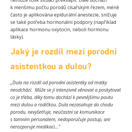
nemůže tolik situací překvapit.
Dále dochází
k menšímu počtu porodů císařským řezem, méně
často je aplikována epidurální anestezie, snižuje
se také potřeba hormonální podpory (například
aplikace hormonu oxytocin, neboli hormonu
lásky).
Jaký je rozdíl mezi porodní
asistentkou a dulou?
„Dula na rozdíl od porodní asistentky od matky
neodchází.
Může se jí intenzivně věnovat a poskytovat
co je třeba, díky tomu dochází k pevnějšímu poutu
mezi dulou a rodičkou.
Dula nezasahuje do chodu
porodu, nevyšetřuje, neúčastní se komunikace
s tamním personálem, nedoporučuje postup, ani
nerozporuje medikaci…“