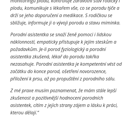
monitoringu plodu, kontroluje zdravotní stav rodičky i
plodu, komunikuje s lékařem vše, co se porodu týče a
drží se jeho doporučení a medikace. S rodičkou se
sbližuje, informuje ji o vývoji porodu a stavu miminka.
Porodní asistentka
se snaží ženě pomoci i lidskou
náklonností, empaticky přistupuje k jejím steskům a
požadavkům. Je-li porod fyziologický a porodní
asistentka zkušená, lékař do porodu takřka
nezasahuje. Porodní asistentka
je kompetentní vést od
začátku do konce porod, ošetření novorozence,
přiložení k prsu, až po propuštění z porodního sálu.
Z mé praxe musím poznamenat, že mám stále lepší
zkušenost a pozitivnější hodnocení porodních
asistentek, c
ítím z jejich strany zájem a lásku k práci,
kterou dělají.“