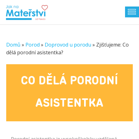
Domů
»
Porod
»
Doprovod u porodu
»
Zjišťujeme: Co
dělá porodní asistentka?
CO DĚLÁ PORODNÍ
ASISTENTKA