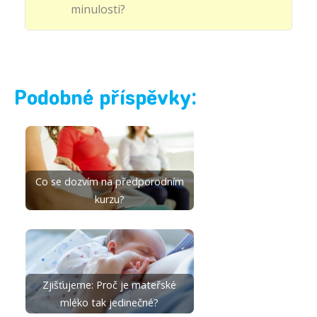
minulosti?
Podobné příspěvky:
Co se dozvím na předporodním
kurzu?
Zjišťujeme: Proč je mateřské
mléko tak jedinečné?