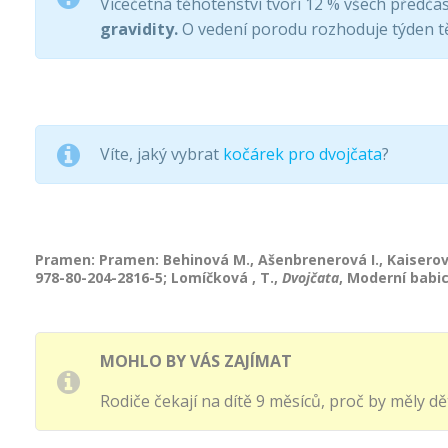
Vícečetná těhotenství tvoří 12 % všech předč
gravidity.
O vedení porodu rozhoduje týden tě
Víte, jaký vybrat
kočárek pro dvojčata
?
Pramen: Pramen: Behinová M., Ašenbrenerová I., Kaiserov
978-80-204-2816-5; Lomíčková , T.,
Dvojčata
, Moderní babic
MOHLO BY VÁS ZAJÍMAT
Rodiče čekají na dítě 9 měsíců, proč by měly dět