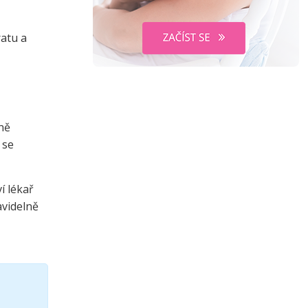
ratu a
ně
 se
í lékař
avidelně