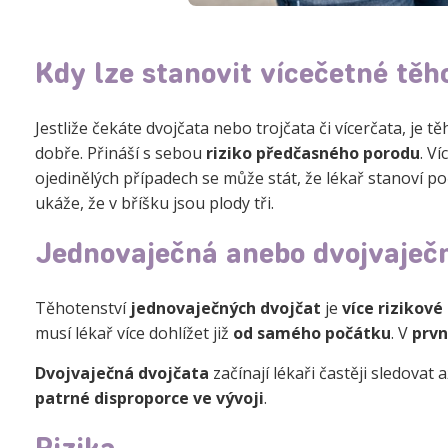
Kdy lze stanovit vícečetné těh
Jestliže čekáte dvojčata nebo trojčata či vícerčata, je 
dobře. Přináší s sebou
riziko předčasného porodu
. V
ojedinělých případech se může stát, že lékař stanoví po
ukáže, že v bříšku jsou plody tři.
Jednovaječná anebo dvojvaječ
Těhotenství
jednovaječných dvojčat
je
více rizikové
musí lékař více dohlížet již
od samého počátku
. V
prvn
Dvojvaječná dvojčata
začínají lékaři častěji sledovat 
patrné disproporce ve vývoji
.