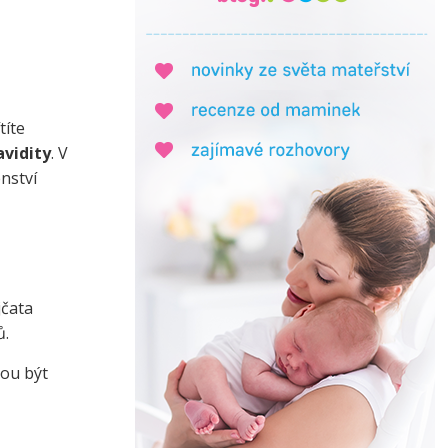
títe
vidity
. V
nství
jčata
ů.
hou být