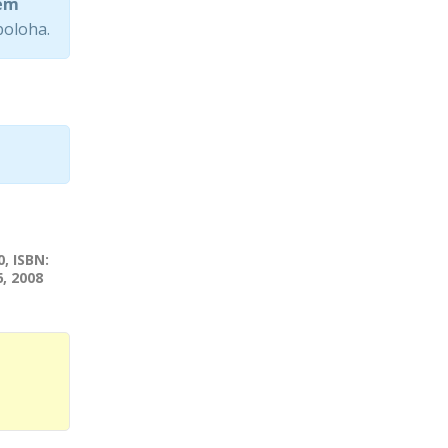
nem
poloha.
0, ISBN:
6, 2008