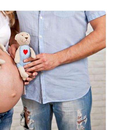
Cestování
Ztráta těhotens
Lékařské okén