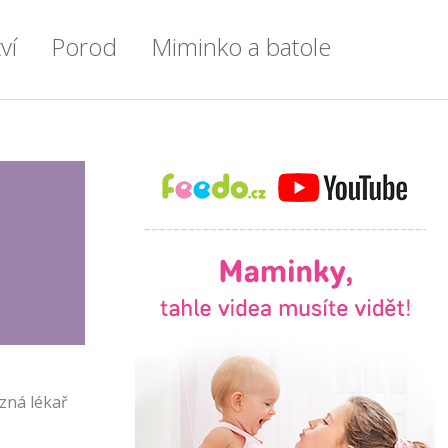
ví
Porod
Miminko a batole
en po týdnu
Příprava do porodnice
Miminko
enstvím
Vše o porodu
Výbavička pro miminko
tření
Porod císařským řezem
Kojení
tyl
Doprovod u porodu
Příkrmy
ku
Přenášení
Zdraví a nemoci u dětí
e
První chvíle s miminkem
Spánek dětí
ce
Šestinedělí
Batole
ozná lékař
lady
Lékařské okénko
Psychomotorický vývoj dítěte