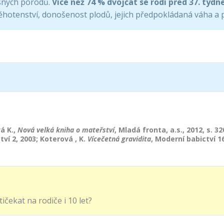
asných porodů.
Více než 74 % dvojčat se rodí před 37. týd
hotenství, donošenost plodů, jejich předpokládaná váha a 
á K.,
Nová velká kniha o mateřství
, Mladá fronta, a.s., 2012, s. 32
tví 2, 2003; Koterová , K.
Vícečetná gravidita
, Moderní babictví 1
ičekat na rodiče i 10 let?