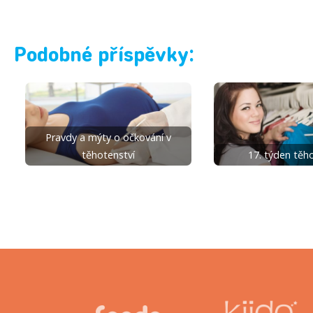
Podobné příspěvky:
Pravdy a mýty o očkování v
těhotenství
17. týden těh