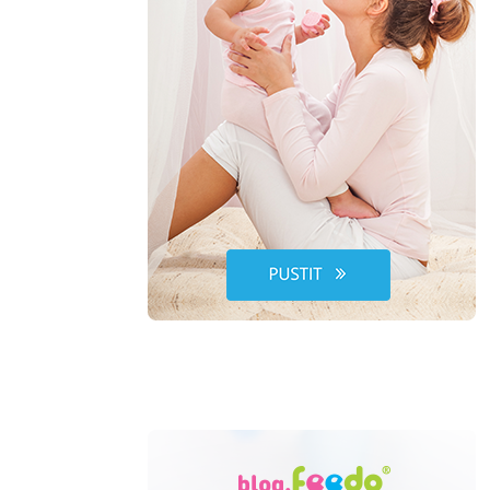
Lékařské okénko
tví
ko