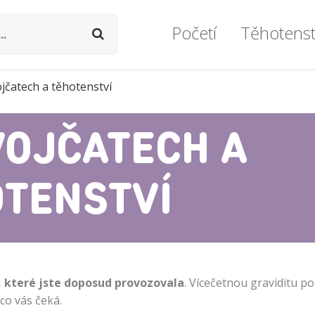
Početí
Těhotenst
jčatech a těhotenství
Podpora otěhotnění
Těhotenství týd
Ovulace
Průvodce těhot
VOJČATECH A
Vše o plodnosti
Prohlídky a vyše
Vše o neplodnosti
Zdravý životní s
TENSTVÍ
Umělé oplodnění
Miminko v bříš
Lékařské okénko
Zdravotní potíž
Vážné komplika
t, které jste doposud provozovala
. Vícečetnou graviditu p
 co vás čeká.
Formality a dok