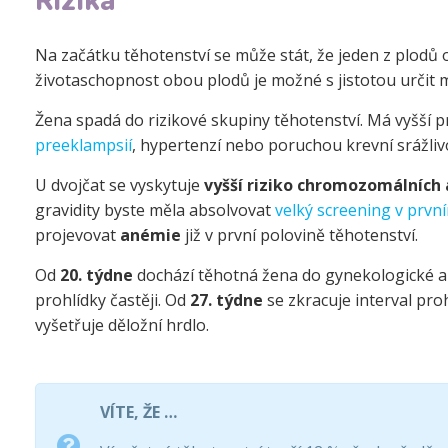
Rizika
Na začátku těhotenství se může stát, že jeden z plodů 
životaschopnost obou plodů je možné s jistotou určit m
Žena spadá do rizikové skupiny těhotenství. Má vyšší 
preeklampsií
, hypertenzí nebo poruchou krevní srážlivo
U dvojčat se vyskytuje
vyšší riziko chromozomálních 
gravidity byste měla absolvovat
velký screening v prvn
projevovat
anémie
již v první polovině těhotenství.
Od
20. týdne
dochází těhotná žena do gynekologické amb
prohlídky častěji. Od
27. týdne
se zkracuje interval pro
vyšetřuje děložní hrdlo.
VÍTE, ŽE …