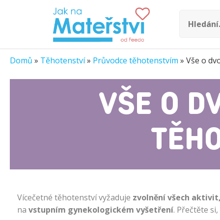
Domů
»
Těhotenství
»
Průvodce těhotenstvím
»
Vše o dvo
VŠE O D
TĚHO
Vícečetné těhotenství vyžaduje
zvolnění všech aktivi
na
vstupním gynekologickém vyšetření
. Přečtěte si,