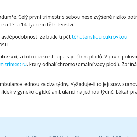
odumře. Celý první trimestr s sebou nese zvýšené riziko pot
ezi 12. a 14. týdnem těhotenství.
pravděpodobnost, že bude trpět
těhotenskou cukrovkou
,
sti.
aberací,
a toto riziko stoupá s počtem plodů. V první polovi
ím trimestru
, který odhalí chromozomální vady plodů. Začíná
ulance jednou za dva týdny. Vyžaduje-li to její stav, stanov
hlídek v gynekologické ambulanci na jednou týdně. Lékař pr