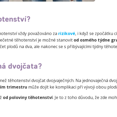
otenství?
těhotenství vždy považováno za
rizikové
, i když se zpočátku cí
ícečetné těhotenství je možné stanovit
od osmého týdne gra
čet plodů na dva, ale nakonec se s přibývajícími týdny těhote
ná dvojčata?
než těhotenství dvojčat dvojvaječných. Na jednovaječná dvo
ím trimestru
může dojít ke komplikaci při vývoji obou plod
až
od poloviny těhotenství
. Je to z toho důvodu, že zde mo