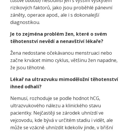
časové období)
nesouvisí jen s vyšším výskytem
rizikových faktorů, jako jsou proběhlé pánevní
záněty, operace apod., ale i s dokonalejší
diagnostikou.
Je to zejména problém žen, které o svém
těhotenství nevědí a nenavštíví lékaře?
Ž
ena nedostane očekávanou menstruaci nebo
začne krvácet mimo cyklus, většinu žen napadne,
že jsou těhotné.
Lékař na ultrazvuku mimoděložní těhotenství
ihned odhalí?
Nemusí, rozhoduje se podle hodnot hCG,
ultrazvukového nálezu a klinického stavu
pacientky. Nejčastěji se zárodek uhnízdí ve
vejcovodu, kde bývá v určitém stadiu i vidět, ale
může se vzácně uhnízdit kdekoliv jinde, v břišní