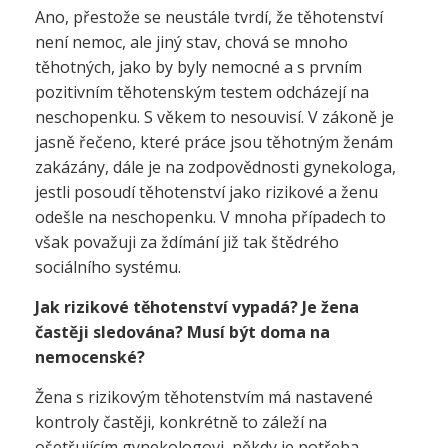
Ano, přestože se neustále tvrdí, že těhotenství
není nemoc, ale jiný stav, chová se mnoho
těhotných, jako by byly nemocné a s prvním
pozitivním těhotenským testem odcházejí na
neschopenku. S věkem to nesouvisí. V zákoně je
jasně řečeno, které práce jsou těhotným ženám
zakázány, dále je na zodpovědnosti gynekologa,
jestli posoudí těhotenství jako rizikové a ženu
odešle na neschopenku. V mnoha případech to
však považuji za ždímání již tak štědrého
sociálního systému.
Jak rizikové těhotenství vypadá? Je žena
častěji sledována? Musí být doma na
nemocenské?
Žena s rizikovým těhotenstvím má nastavené
kontroly častěji, konkrétně to záleží na
ošetřujícím gynekologovi, někdy je potřeba