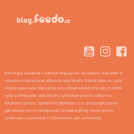
Informace uvedené v článcích mají pouze všeobecný charakter a
nemohou nahrazovat odborné rady lékaře. Pokud máte vy, vaše
rodina nebo vaše dítě vážné nebo dlouhodobé příznaky či obtíže
nebo potřebujete radu lékaře, vyhledejte prosím odbornou
lékařskou pomoc. Společnost MyMedia s.r.o. provozující portál
jaknamaterstvi.cz neodpovídá za žádné škody, které mohou
vzniknout v souvislosti s informacemi zde uvedenými.