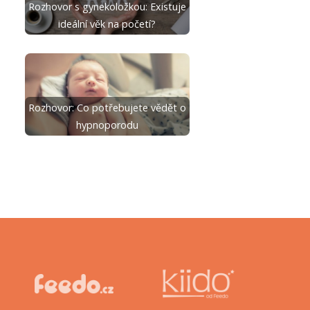
Rozhovor s gynekoložkou: Existuje
ideální věk na početí?
Rozhovor: Co potřebujete vědět o
hypnoporodu