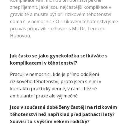
Komplikace vám mohou
těhotenství
pěkně
znepříjemnit. Jaké jsou nejčastější komplikace v
graviditě a musíte být při rizikovém těhotenství
doma či v nemocnici? O rizikovém těhotenství jsme
pro vás připravili rozhovor s MUDr. Terezou
Hubovou.
Jak často se jako gynekoložka setkáváte s
komplikacemi v těhotenství?
Pracuji v nemocnici, kde je přímo oddělení
rizikového těhotenství, proto jsem s nimi v
kontaktu prakticky denně, v rámci běžné
ambulantní praxe ale výjimečně.
Jsou v současné době ženy častěji na rizikovém
těhotenství než například před patnácti lety?
Souvisí to s vyšším věkem rodičky?