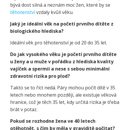
bývá dost silná a neznám moc žen, které by se
těhotenství
vzdaly kvůli věku.
Jaký je ideální věk na početí prvního dítěte z
biologického hlediska?
Ideální věk pro těhotenství je od 20 do 35 let.
Do jak vysokého věku je početí prvního dítěte
u ženy a u muže v pořádku z hlediska kvality
vajíček a spermií a nese s sebou minimální
zdravotní rizika pro plod?
Takto se to říct nedá. Páry mohou počít dítě v 35
letech nebo mnohem později, ale existuje věková
hranice, což je těch 35 let, kdy určitá rizika je třeba
brát v potaz.
Pokud se rozhodne žena ve 40 letech
otěhotnět, s čím by měla v graviditě počítat?