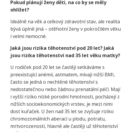
Pokud plánují ženy děti, na co by se měly
ohlížet?
Ideálně na věk a celkový zdravotní stav, ale realita
bývá úplně jiná – otěhotní ženy v pokročilém věku
i velmi nemocné.
Jaká jsou rizika těhotenství pod 20 let? Jaká
jsou rizika těhotenství nad 35 let věku matky?
U rodiček pod 20 let se častěji setkáváme s
preexistující anémií, astmatem, mívají nižší BMI,
často se jedná o nechtěné těhotenství s
nedostatečnou nebo žádnou prenatální péčí. Mají
i vyšší riziko nízké porodní hmotnosti, pocházejí z
nižších socioekonomických vrstev, je mezi nimi
dost kuřaček. U žen nad 35 let se zvyšuje riziko
chromozomálních aberací u plodu, potratu,
mrtvorozenosti, hlavně ale častěji už těhotenství