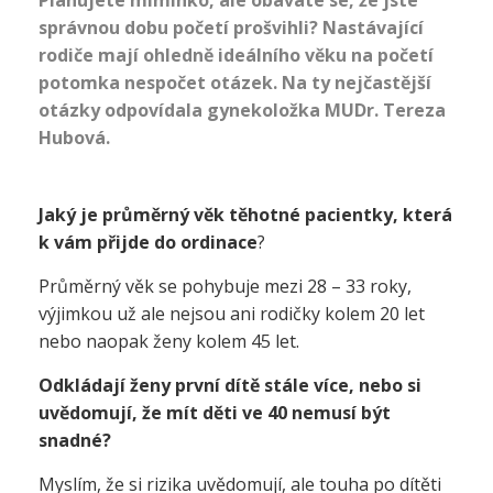
Plánujete
miminko
, ale obáváte se, že jste
správnou dobu početí prošvihli? Nastávající
rodiče mají ohledně ideálního věku na početí
potomka nespočet otázek. Na ty nejčastější
otázky odpovídala gynekoložka MUDr. Tereza
Hubová.
Jaký je průměrný věk těhotné pacientky, která
k vám přijde do ordinace
?
Průměrný věk se pohybuje mezi 28 – 33 roky,
výjimkou už ale nejsou ani rodičky kolem 20 let
nebo naopak ženy kolem 45 let.
Odkládají ženy první dítě stále více, nebo si
uvědomují, že mít děti ve 40 nemusí být
snadné?
Myslím, že si rizika uvědomují, ale touha po dítěti