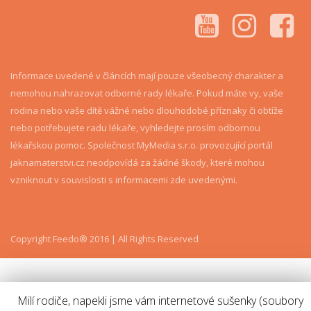
Informace uvedené v článcích mají pouze všeobecný charakter a
nemohou nahrazovat odborné rady lékaře. Pokud máte vy, vaše
rodina nebo vaše dítě vážné nebo dlouhodobé příznaky či obtíže
nebo potřebujete radu lékaře, vyhledejte prosím odbornou
lékařskou pomoc. Společnost MyMedia s.r.o. provozující portál
jaknamaterstvi.cz neodpovídá za žádné škody, které mohou
vzniknout v souvislosti s informacemi zde uvedenými.
Copyright Feedo® 2016 | All Rights Reserved
Milí rodiče, napekli jsme vám internetové sušenky (soubory