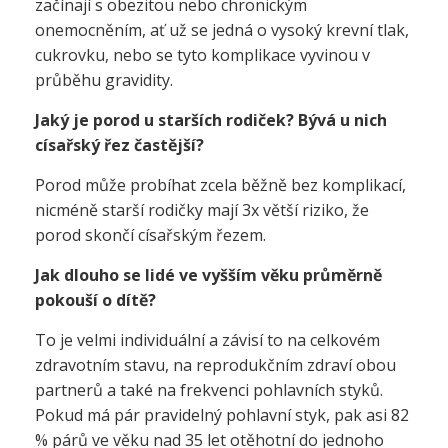
začínají s obezitou nebo chronickým
onemocněním, ať už se jedná o vysoký krevní tlak,
cukrovku, nebo se tyto komplikace vyvinou v
průběhu gravidity.
Jaký je porod u starších rodiček? Bývá u nich
císařský řez častější?
Porod může probíhat zcela běžně bez komplikací,
nicméně starší rodičky mají 3x větší riziko, že
porod skončí císařským řezem.
Jak dlouho se lidé ve vyšším věku průměrně
pokouší o dítě?
To je velmi individuální a závisí to na celkovém
zdravotním stavu, na reprodukčním zdraví obou
partnerů a také na frekvenci pohlavních styků.
Pokud má pár pravidelný pohlavní styk, pak asi 82
% párů ve věku nad 35 let otěhotní do jednoho