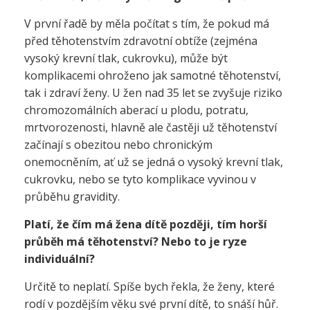
V první řadě by měla počítat s tím, že pokud má
před těhotenstvím zdravotní obtíže (zejména
vysoký krevní tlak, cukrovku), může být
komplikacemi ohroženo jak samotné těhotenství,
tak i zdraví ženy. U žen nad 35 let se zvyšuje riziko
chromozomálních aberací u plodu, potratu,
mrtvorozenosti, hlavně ale častěji už těhotenství
začínají s obezitou nebo chronickým
onemocněním, ať už se jedná o vysoký krevní tlak,
cukrovku, nebo se tyto komplikace vyvinou v
průběhu gravidity.
Platí, že čím má žena dítě později, tím horší
průběh má těhotenství? Nebo to je ryze
individuální?
Určitě to neplatí. Spíše bych řekla, že ženy, které
rodí v pozdějším věku své první dítě, to snáší hůř.