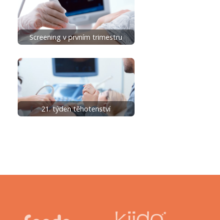
Screening v prvním trimestru
21. týden těhotenství