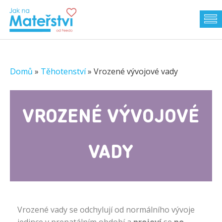
Domů
»
Těhotenství
»
Vrozené vývojové vady
VROZENÉ VÝVOJOVÉ
VADY
Vrozené vady se odchylují od normálního vývoje