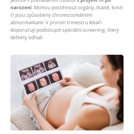
jedince v prenatálním období a
projeví
se
po
narození
. Mohou postihnout orgány, tkáně, kosti
či jsou způsobeny chromozomálními
abnormalitami. V prvním trimestru lékaři
doporučují podstoupit speciální screening, který
defekty odhalí.