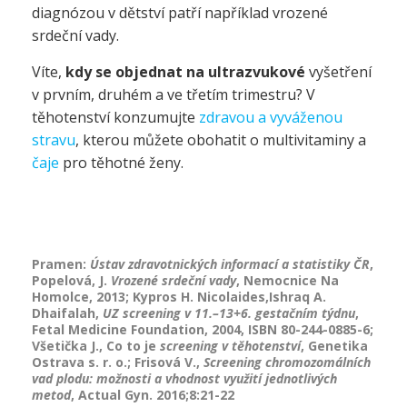
diagnózou v dětství patří například vrozené
srdeční vady.
Víte,
kdy se objednat na ultrazvukové
vyšetření
v prvním, druhém a ve třetím trimestru? V
těhotenství konzumujte
zdravou a vyváženou
stravu
, kterou můžete obohatit o multivitaminy a
čaje
pro těhotné ženy.
Pramen:
Ústav zdravotnických informací a statistiky ČR
,
Popelová, J.
Vrozené srdeční vady
, Nemocnice Na
Homolce, 2013; Kypros H. Nicolaides,Ishraq A.
Dhaifalah,
UZ screening v 11.–13+6. gestačním týdnu
,
Fetal Medicine Foundation, 2004, ISBN 80-244-0885-6;
Všetička J., Co to je
screening v těhotenství
, Genetika
Ostrava s. r. o.; Frisová V.,
Screening chromozomálních
vad plodu: možnosti a vhodnost využití jednotlivých
metod
, Actual Gyn. 2016;8:21-22