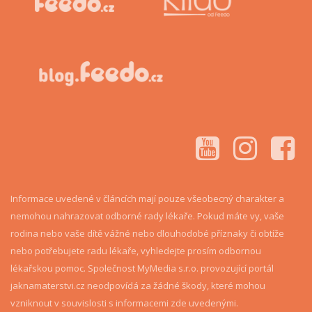
Informace uvedené v článcích mají pouze všeobecný charakter a
nemohou nahrazovat odborné rady lékaře. Pokud máte vy, vaše
rodina nebo vaše dítě vážné nebo dlouhodobé příznaky či obtíže
nebo potřebujete radu lékaře, vyhledejte prosím odbornou
lékařskou pomoc. Společnost MyMedia s.r.o. provozující portál
jaknamaterstvi.cz neodpovídá za žádné škody, které mohou
vzniknout v souvislosti s informacemi zde uvedenými.