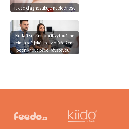
Jak se diagnostikuje neplodnost
Nedaří se vám počít vytoužené
miminko? Jaké kroky může žena
podniknout před návštěvou…