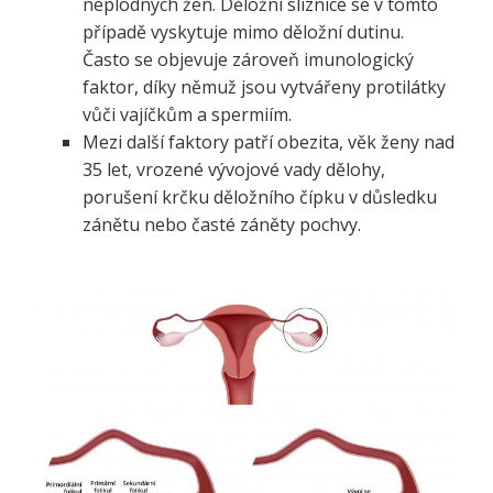
neplodných žen. Děložní sliznice se v tomto
případě vyskytuje mimo děložní dutinu.
Často se objevuje zároveň imunologický
faktor, díky němuž jsou vytvářeny protilátky
vůči vajíčkům a spermiím.
Mezi další faktory patří obezita, věk ženy nad
35 let, vrozené vývojové vady dělohy,
porušení krčku děložního čípku v důsledku
zánětu nebo časté záněty pochvy.