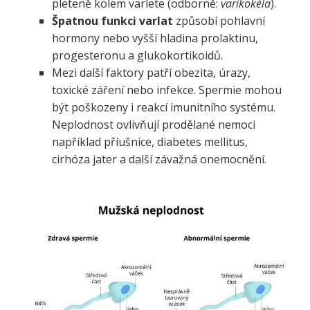
pleteně kolem varlete (odborně:
varikokéla
).
Špatnou funkci varlat
způsobí pohlavní
hormony nebo vyšší hladina prolaktinu,
progesteronu a glukokortikoidů.
Mezi další faktory patří obezita, úrazy,
toxické záření nebo infekce. Spermie mohou
být poškozeny i reakcí imunitního systému.
Neplodnost ovlivňují prodělané nemoci
například příušnice, diabetes mellitus,
cirhóza jater a další závažná onemocnění.