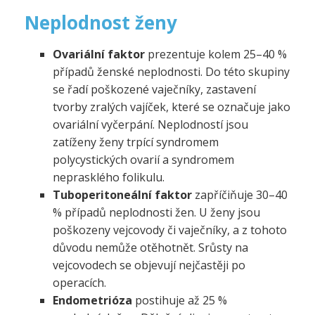
Neplodnost ženy
Ovariální faktor
prezentuje kolem 25–40 %
případů ženské neplodnosti. Do této skupiny
se řadí poškozené vaječníky, zastavení
tvorby zralých vajíček, které se označuje jako
ovariální vyčerpání. Neplodností jsou
zatíženy ženy trpící syndromem
polycystických ovarií a syndromem
neprasklého folikulu.
Tuboperitoneální faktor
zapříčiňuje 30–40
% případů neplodnosti žen. U ženy jsou
poškozeny vejcovody či vaječníky, a z tohoto
důvodu nemůže otěhotnět. Srůsty na
vejcovodech se objevují nejčastěji po
operacích.
Endometrióza
postihuje až 25 %