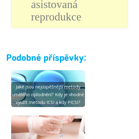
asistovaná
reprodukce
Podobné příspěvky:
Jaké jsou nejúspěšnější metody
umělého oplodnění? Kdy je vhodné
využít metodu ICSI a kdy PICSI?