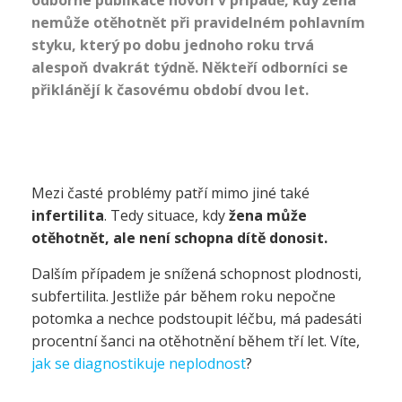
odborné publikace hovoří v případě, kdy žena
nemůže otěhotnět při pravidelném pohlavním
styku, který po dobu jednoho roku trvá
alespoň dvakrát týdně. Někteří odborníci se
přiklánějí k časovému období dvou let.
Mezi časté problémy patří mimo jiné také
infertilita
. Tedy situace, kdy
žena může
otěhotnět, ale není schopna dítě donosit.
Dalším případem je snížená schopnost plodnosti,
subfertilita. Jestliže pár během roku nepočne
potomka a nechce podstoupit léčbu, má padesáti
procentní šanci na otěhotnění během tří let. Víte,
jak se diagnostikuje neplodnost
?