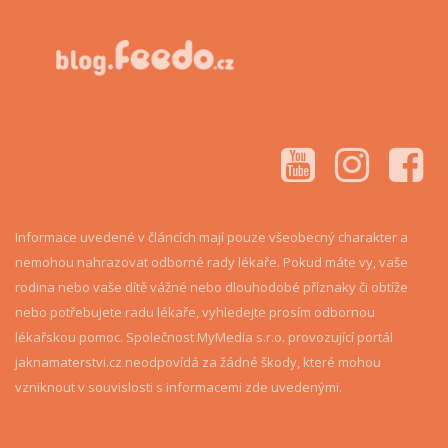
Informace uvedené v článcích mají pouze všeobecný charakter a
nemohou nahrazovat odborné rady lékaře. Pokud máte vy, vaše
rodina nebo vaše dítě vážné nebo dlouhodobé příznaky či obtíže
nebo potřebujete radu lékaře, vyhledejte prosím odbornou
lékařskou pomoc. Společnost MyMedia s.r.o. provozující portál
jaknamaterstvi.cz neodpovídá za žádné škody, které mohou
vzniknout v souvislosti s informacemi zde uvedenými.