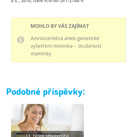
a.s., 2010, ISBN 978-80-251-2788-9
MOHLO BY VÁS ZAJÍMAT
Amniocentéza aneb genetické
vyšetření miminka – zkušenost
maminky
Podobné příspěvky:
11. týden těhotenství