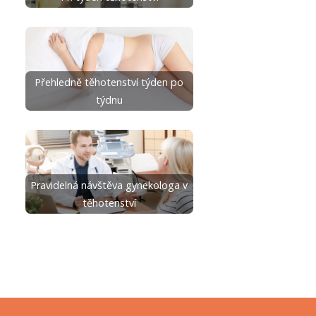
Přehledně těhotenství týden po
týdnu
Pravidelná návštěva gynekologa v
těhotenství