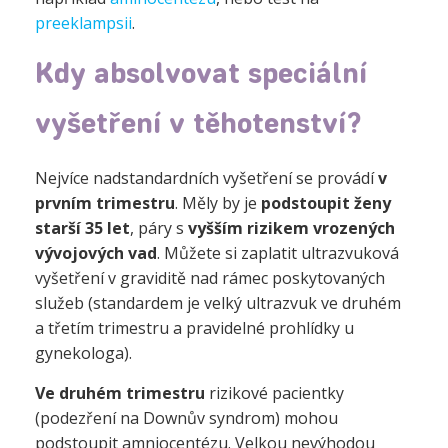
preeklampsii
.
Kdy absolvovat speciální
vyšetření v těhotenství?
Nejvíce nadstandardních vyšetření se provádí
v
prvním trimestru
. Měly by je
podstoupit ženy
starší 35 let
, páry s
vyšším rizikem vrozených
vývojových vad
. Můžete si zaplatit ultrazvuková
vyšetření v graviditě nad rámec poskytovaných
služeb (standardem je velký ultrazvuk ve druhém
a třetím trimestru a pravidelné prohlídky u
gynekologa).
Ve druhém trimestru
rizikové pacientky
(podezření na Downův syndrom) mohou
podstoupit amniocentézu. Velkou nevýhodou