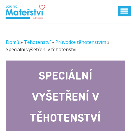
Domů
»
Těhotenství
»
Průvodce těhotenstvím
»
Speciální vyšetření v těhotenství
SPECIÁLNÍ
VYŠETŘENÍ V
TĚHOTENSTVÍ