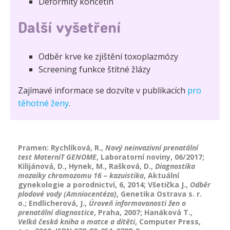
Deformity končetin
Další vyšetření
Odběr krve ke zjištění toxoplazmózy
Screening funkce štítné žlázy
Zajímavé informace se dozvíte v publikacích
pro
těhotné ženy
.
Pramen: Rychlíková, R.,
Nový neinvazivní prenatální
test MaterniT GENOME
, Laboratorní noviny, 06/2017;
Kilijánová, D., Hynek, M., Rašková, D.,
Diagnostika
mozaiky chromozomu 16 – kazuistika
, Aktuální
gynekologie a porodnictví, 6, 2014; Všetička J.,
Odběr
plodové vody (Amniocentéza)
, Genetika Ostrava s. r.
o.; Endlicherová, J.,
Úroveň informovanosti žen o
prenatální diagnostice
, Praha, 2007; Hanáková T.,
Velká česká kniha o matce a dítěti
, Computer Press,