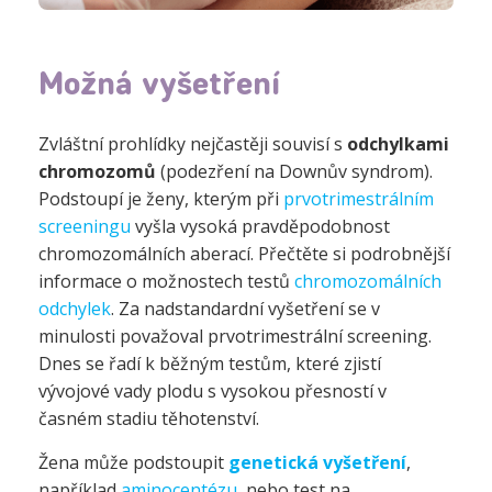
Možná vyšetření
Zvláštní prohlídky nejčastěji souvisí s
odchylkami
chromozomů
(podezření na Downův syndrom).
Podstoupí je ženy, kterým při
prvotrimestrálním
screeningu
vyšla vysoká pravděpodobnost
chromozomálních aberací. Přečtěte si podrobnější
informace o možnostech testů
chromozomálních
odchylek
. Za nadstandardní vyšetření se v
minulosti považoval prvotrimestrální screening.
Dnes se řadí k běžným testům, které zjistí
vývojové vady plodu s vysokou přesností v
časném stadiu těhotenství.
Žena může podstoupit
genetická vyšetření
,
například
aminocentézu
, nebo test na