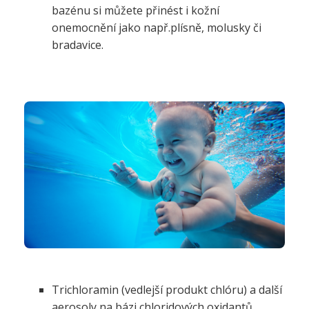
bazénu si můžete přinést i kožní
onemocnění jako např.plísně, molusky či
bradavice.
Trichloramin (vedlejší produkt chlóru) a další
aerosoly na bázi chloridových oxidantů