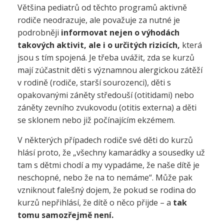
Většina pediatrů od těchto programů aktivně
rodiče neodrazuje, ale považuje za nutné je
podrobněji
informovat nejen o výhodách
takových aktivit, ale i o určitých rizicích,
která
jsou s tím spojená. Je třeba uvážit, zda se kurzů
mají zúčastnit děti s významnou alergickou zátěží
v rodině (rodiče, starší sourozenci), děti s
opakovanými záněty středouší (otitidami) nebo
záněty zevního zvukovodu (otitis externa) a děti
se sklonem nebo již počínajícím ekzémem.
V některých případech rodiče své děti do kurzů
hlásí proto, že „všechny kamarádky a sousedky už
tam s dětmi chodí a my vypadáme, že naše dítě je
neschopné, nebo že na to nemáme“. Může pak
vzniknout falešný dojem, že pokud se rodina do
kurzů nepřihlásí, že dítě o něco přijde – a
tak
tomu samozřejmě není.