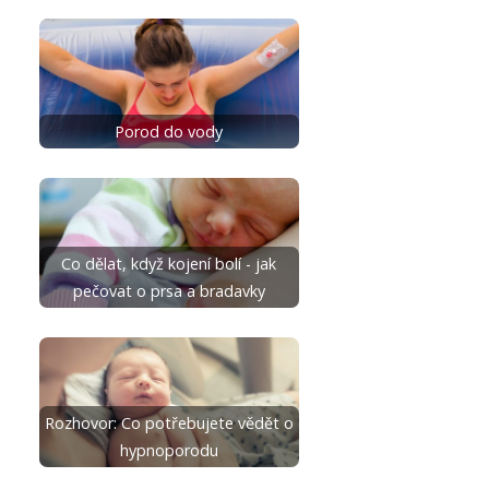
Porod do vody
Co dělat, když kojení bolí - jak
pečovat o prsa a bradavky
Rozhovor: Co potřebujete vědět o
hypnoporodu