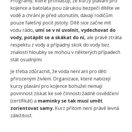
Programy, které prohlašují, že kurzy plavání pro
kojence a batolata jsou zárukou bezpečí dítěte ve
vodě a chrání je před utonutím, dávají rodičům
pouze falešný pocit jistoty. Dítě sice začne mít
vodu rádo
, umí se v ní uvolnit, vydechovat do
vody, potápět se a skákat do ní,
ale právě ztráta
respektu z vody a případný skok do vody bez
znalosti hloubky se mohou v některých případech
stát osudnými.
Je třeba zdůraznit, že voda není ani pro děti
přirozeným živlem. Organizace, které nabízejí
kurzy plavání pro kojence bohužel nemají
povinnost získat ke své činnosti žádné osvědčení
(certifikát) a
maminky se tak musí umět
zorientovat samy.
Kurz přitom není právě levná
záležitost.