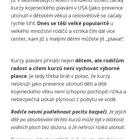
Již v sedmdesátých letech minulého století začaly
kurzy kojeneckého plavání v USA (jako prevence
utonutí v dětském věku) a celosvětově se začaly
rychle šířit.
Dnes se těší velké popularitě
u
velkého množství rodičů a vzniká čím dál více
center, kam již s malými dětmi můžete jít „plavat“.
Kurzy plavání přináší nejen
dětem, ale rodičům
radost a cílem kurzů není vychovat výborné
plavce
. Je tedy třeba brát v potaz, že kurzy
neslouží jako prevence utonutí dětí a dítě
kojeneckého věku není schopno pochopit rizika a
nebezpečná úskalí plynoucí z pobytu ve vodě.
Rodiče nesmí podlehnout pocitu bezpečí
, že jejich
dítě po absolvování těchto kurzů může být v blízkosti
vodních ploch bez dozoru, a že nehrozí riziko utonutí.