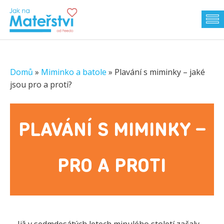
Domů
»
Miminko a batole
»
Plavání s miminky – jaké
jsou pro a proti?
PLAVÁNÍ S MIMINKY –
PRO A PROTI