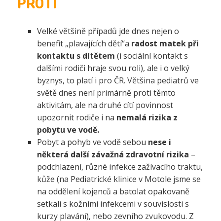
PROTI
Velké většině případů jde dnes nejen o
benefit „plavajících dětí“a
radost matek při
kontaktu s dítětem
(i sociální kontakt s
dalšími rodiči hraje svou roli), ale i o velký
byznys, to platí i pro ČR. Většina pediatrů ve
světě dnes není primárně proti těmto
aktivitám, ale na druhé cítí povinnost
upozornit rodiče i na
nemalá rizika z
pobytu ve vodě.
Pobyt a pohyb ve vodě sebou
nese i
některá další závažná zdravotní rizika
–
podchlazení, různé infekce zažívacího traktu,
kůže (na Pediatrické klinice v Motole jsme se
na oddělení kojenců a batolat opakovaně
setkali s kožními infekcemi v souvislosti s
kurzy plavání), nebo zevního zvukovodu. Z