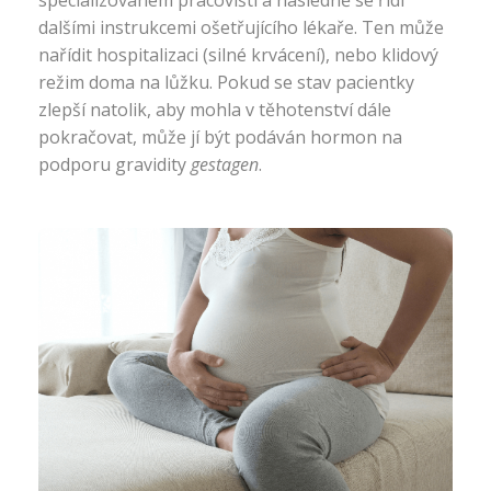
specializovaném pracovišti a následně se řídí
dalšími instrukcemi ošetřujícího lékaře. Ten může
nařídit hospitalizaci (silné krvácení), nebo klidový
režim doma na lůžku. Pokud se stav pacientky
zlepší natolik, aby mohla v těhotenství dále
pokračovat, může jí být podáván hormon na
podporu gravidity
gestagen
.