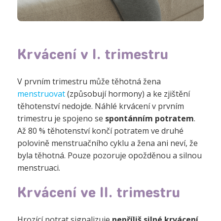
Krvácení v I. trimestru
V prvním trimestru může těhotná žena
menstruovat
(způsobují hormony) a ke zjištění
těhotenství nedojde. Náhlé krvácení v prvním
trimestru je spojeno se
spontánním potratem
.
Až 80 % těhotenství končí potratem ve druhé
polovině menstruačního cyklu a žena ani neví, že
byla těhotná. Pouze pozoruje opožděnou a silnou
menstruaci.
Krvácení ve II. trimestru
Hrozící potrat signalizuje
nepříliš silné krvácení