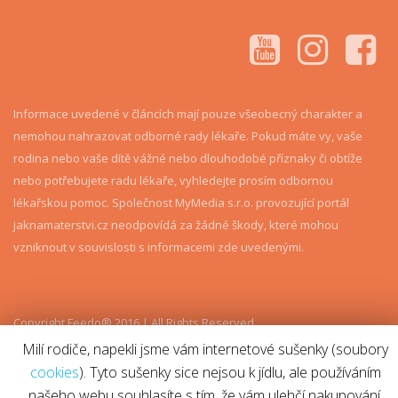
Informace uvedené v článcích mají pouze všeobecný charakter a
nemohou nahrazovat odborné rady lékaře. Pokud máte vy, vaše
rodina nebo vaše dítě vážné nebo dlouhodobé příznaky či obtíže
nebo potřebujete radu lékaře, vyhledejte prosím odbornou
lékařskou pomoc. Společnost MyMedia s.r.o. provozující portál
jaknamaterstvi.cz neodpovídá za žádné škody, které mohou
vzniknout v souvislosti s informacemi zde uvedenými.
Copyright Feedo® 2016 | All Rights Reserved
Milí rodiče, napekli jsme vám internetové sušenky (soubory
cookies
). Tyto sušenky sice nejsou k jídlu, ale používáním
našeho webu souhlasíte s tím, že vám ulehčí nakupování.