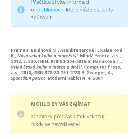
Přečtěte si více informací
o
problémech
, které může placenta
způsobit.
Pramen: Behinová M., Ašenbrenerová I., Kaiserová
K.,
Nová velká kniha o mateřství
, Mladá fronta, a.s.,
2012, s. 320, ISBN: 978-80-204-2816-5; Hanáková T.,
Velká česká kniha o matce a dítěti
, Computer Press,
a.s., 2010, ISBN 978-80-251-2788-9; Zwinger, A.,
Spontánní potrat
, Moderní babictví, 4, 2004
MOHLO BY VÁS ZAJÍMAT
Maminky předčasňátek vzkazují –
nikdy se nevzdávejte!