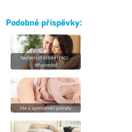
Podobné příspěvky:
Nejčastější otázky (FAQ) -
těhotenství
Vše o spontánním potratu