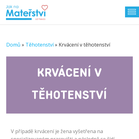
Domů
»
Těhotenství
»
Krvácení v těhotenství
KRVÁCENÍ V
TĚHOTENSTVÍ
V případě krvácení je žena vyšetřena na