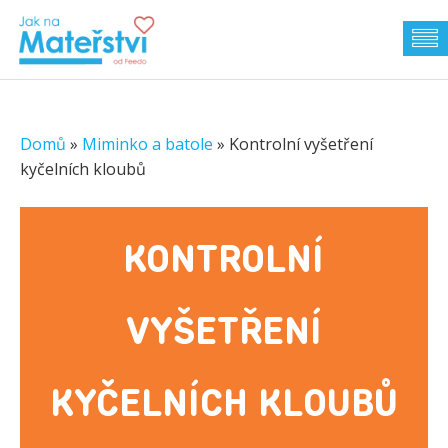
Domů
»
Miminko a batole
»
Kontrolní vyšetření
kyčelních kloubů
KONTROLNÍ
VYŠETŘENÍ
KYČELNÍCH KLOUBŮ