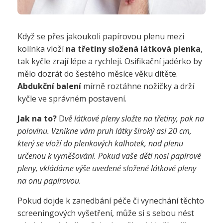
Když se přes jakoukoli papírovou plenu mezi
kolínka vloží
na třetiny složená látková plenka
,
tak kyčle zrají lépe a rychleji. Osifikační jadérko by
mělo dozrát do šestého měsíce věku dítěte.
Abdukční balení
mírně roztáhne nožičky a drží
kyčle ve správném postavení.
Jak na to?
D
vě látkové pleny složte na třetiny, pak na
polovinu. Vznikne vám pruh látky široký asi 20 cm,
který se vloží do plenkových kalhotek, nad plenu
určenou k vyměšování. Pokud vaše děti nosí papírové
pleny, vkládáme výše uvedené složené látkové pleny
na onu papírovou.
Pokud dojde k zanedbání péče či vynechání těchto
screeningových vyšetření, může si s sebou nést