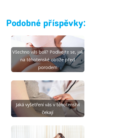
Podobné příspěvky:
Všechno vás bolí? Podívejte se, jak
na těhotenské obtíže před
porodem
Jaká vyšetření vás v těhotenství
čekají