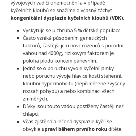
vývojových vad či onemocnění a v případě
kyčelních kloubů se snažíme o včasný záchyt
kongenitální dysplazie kyčelních kloubů (VDK).
Vyskytuje se u zhruba 5 % dětské populace.
Často vzniká působením genetických
faktorů, častější je u novorozenců s porodní
váhou nad 4000g, rizikovým faktorem je
poloha plodu koncem pánevním.
Jedná se o poruchu vývoje kyčelní jamky
nebo poruchu vývoje hlavice kosti stehenní,
kloubní hypermobilitu (nepřiměřeně zvýšený
rozsah pohybu) a nebo kombinaci všech
zmíněných.
Dívky jsou touto vadou postiženy častěji než
chlapci.
Včas zjištěná a léčená dysplazie kyčlí se
obvykle
upraví během prvního roku
dítěte.