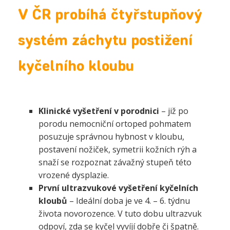
V ČR probíhá čtyřstupňový
systém záchytu postižení
kyčelního kloubu
Klinické vyšetření v porodnici
– již
po
porodu
nemocniční ortoped pohmatem
posuzuje správnou hybnost v kloubu,
postavení nožiček, symetrii kožních rýh a
snaží se rozpoznat závažný stupeň této
vrozené dysplazie.
První ultrazvukové vyšetření kyčelních
kloubů
– Ideální doba je
ve 4. – 6. týdnu
života novorozence. V tuto dobu ultrazvuk
odpoví, zda se kyčel vyvíjí dobře či špatně.