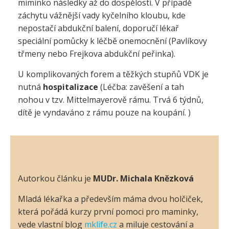
miminko následky až do dospělosti. V případě
záchytu vážnější vady kyčelního kloubu, kde
nepostačí abdukční balení, doporučí lékař
speciální pomůcky k léčbě onemocnění (Pavlíkovy
třmeny nebo Frejkova abdukční peřinka).
U komplikovaných forem a těžkých stupňů VDK je
nutná
hospitalizace
(Léčba: zavěšení a tah
nohou v tzv. Mittelmayerově rámu. Trvá 6 týdnů,
dítě je vyndaváno z rámu pouze na koupání. )
Autorkou článku je
MUDr. Michala Knězková
Mladá lékařka a především máma dvou holčiček,
která pořádá kurzy první pomoci pro maminky,
vede vlastní blog
mklife.cz
a miluje cestování a