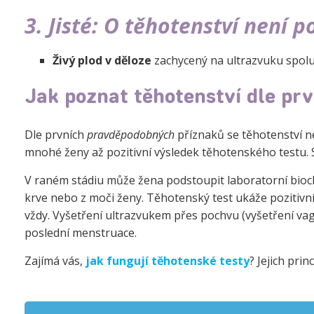
3. Jisté: O těhotenství není p
Živý plod v děloze
zachycený na ultrazvuku spolu 
Jak poznat těhotenství dle pr
Dle prvních
pravděpodobných
příznaků se těhotenství n
mnohé ženy až pozitivní výsledek těhotenského testu. 
V raném stádiu může žena podstoupit laboratorní bioche
krve nebo z moči ženy. Těhotenský test ukáže pozitivn
vždy. Vyšetření ultrazvukem přes pochvu (vyšetření vagi
poslední menstruace.
Zajímá vás,
jak fungují těhotenské testy
? Jejich pri