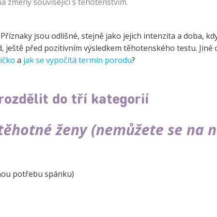
na změny související s těhotenstvím.
Cestování
Ztráta těhotens
. Příznaky jsou odlišné, stejně jako jejich intenzita a doba, kd
d, ještě před pozitivním výsledkem těhotenského testu. Jiné 
Lékařské okén
jíčko
a
jak se vypočítá termín porodu
?
zdělit do tří kategorií
netěhotné ženy (nemůžete se na 
nou potřebu spánku)