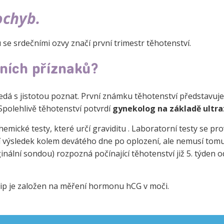
ochyb.
se srdečními ozvy značí první trimestr těhotenství.
vních příznaků?
edá s jistotou poznat. První známku těhotenství představuj
Spolehlivě těhotenství potvrdí
gynekolog na základě ultr
mické testy, které určí graviditu . Laboratorní testy se pro
í výsledek kolem devátého dne po oplození, ale nemusí tomu
nální sondou) rozpozná počínající těhotenství již 5. týden o
ncip je založen na měření hormonu hCG v moči.