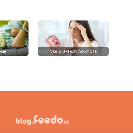
sie
Vše o laktační psychóze