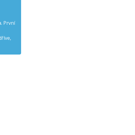
. První
dříve,