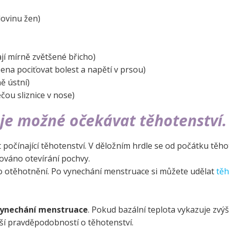
lovinu žen)
jí mírně zvětšené břicho)
žena pociťovat bolest a napětí v prsou)
ě ústní)
ou sliznice v nose)
je možné očekávat těhotenství.
 počínající těhotenství. V děložním hrdle se od počátku těho
kováno otevírání pochvy.
otěhotnění. Po vynechání menstruace si můžete udělat
tě
 vynechání menstruace
. Pokud bazální teplota vykazuje zvý
tší pravděpodobností o těhotenství.