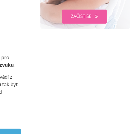
e pro
azvuku
.
vádí z
 tak být
d