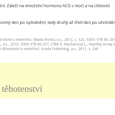
í. Záleží na množství hormonu hCG v moči a na citlivosti
 osmý den po oplodnění, tedy druhý až třetí den po uhnízdění
á kniha o mateřství
, Mladá fronta, a.s., 2012, s. 320, ISBN: 978-80-20
, a.s., 2010, ISBN 978-80-251-2788-9; Machačová L.,
Doplňky stravy v
 těhotenství a mateřství
, Grada Publishing, a.s., 2011, s. 240
 těhotenství