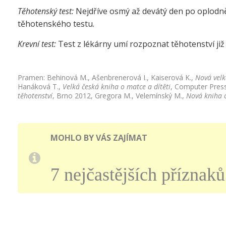
Těhotenský test:
Nejdříve osmý až devátý den po oplodněn
těhotenského testu.
Krevní test:
Test z lékárny umí rozpoznat těhotenství již
Pramen: Behinová M., Ašenbrenerová I., Kaiserová K.,
Nová velk
Hanáková T.,
Velká česká kniha o matce a dítěti
, Computer Press
těhotenství
, Brno 2012, Gregora M., Velemínský M.,
Nová kniha o
MOHLO BY VÁS ZAJÍMAT
7 nejčastějších příznaků