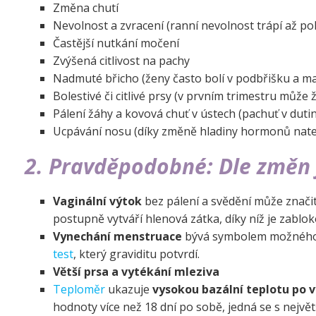
Změna chutí
Nevolnost a zvracení (ranní nevolnost trápí až po
Častější nutkání močení
Zvýšená citlivost na pachy
Nadmuté břicho (ženy často bolí v podbřišku a ma
Bolestivé či citlivé prsy (v prvním trimestru může 
Pálení žáhy a kovová chuť v ústech (pachuť v dutin
Ucpávání nosu (díky změně hladiny hormonů nateč
2. Pravděpodobné: Dle změn 
Vaginální výtok
bez pálení a svědění může značit
postupně vytváří hlenová zátka, díky níž je zablo
Vynechání menstruace
bývá symbolem možného 
test
, který graviditu potvrdí.
Větší prsa a vytékání mleziva
Teploměr
ukazuje
vysokou bazální teplotu po
hodnoty více než 18 dní po sobě, jedná se s nejvě