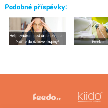
Podobné příspěvky:
Hellp syndrom pod drobnohledem:
Patříte do rizikové skupiny?
Preeklamp