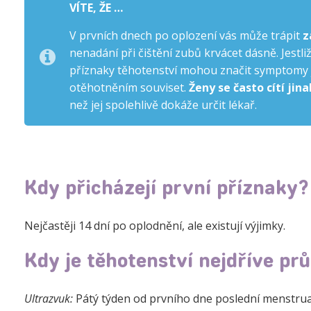
VÍTE, ŽE …
V prvních dnech po oplození vás může trápit
zá
nenadání při čištění zubů krvácet dásně. Jestl
příznaky těhotenství mohou značit symptomy
otěhotněním souviset.
Ženy se často cítí jina
než jej spolehlivě dokáže určit lékař.
Kdy přicházejí první příznaky?
Nejčastěji 14 dní po oplodnění, ale existují výjimky.
Kdy je těhotenství nejdříve pr
Ultrazvuk:
Pátý týden od prvního dne poslední menstruac