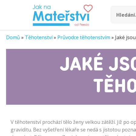
Domů
»
Těhotenství
»
Průvodce těhotenstvím
»
Jaké jsou
JAKÉ JS
TĚHO
V těhotenství prochází tělo ženy velkou zátěží. Již po 
graviditu. Bez vyšetření lékaře se nedá s jistotou pozna