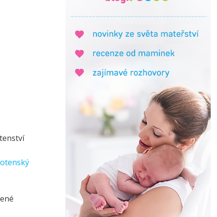
tenství
hotenský
šené