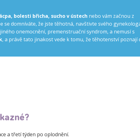
cpa, bolesti břicha, sucho v ústech
nebo vám začnou z
iže se domníváte, že jste těhotná, navštivte svého gynekologa
 jiného onemocnění, premenstruační syndrom, a nemusí s
k
, a právě tato jinakost vede k tomu, že těhotenství poznají 
ůkazné?
e a třetí týden po oplodnění.