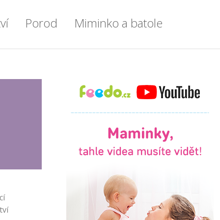
ví
Porod
Miminko a batole
en po týdnu
Příprava do porodnice
Miminko
enstvím
Vše o porodu
Výbavička pro miminko
tření
Porod císařským řezem
Kojení
tyl
Doprovod u porodu
Příkrmy
ku
Přenášení
Zdraví a nemoci u dětí
e
První chvíle s miminkem
Spánek dětí
ce
Šestinedělí
Batole
cí
tví
lady
Lékařské okénko
Psychomotorický vývoj dítěte