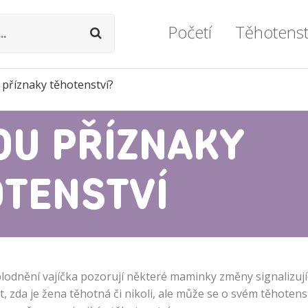
Početí
Těhotenst
 příznaky těhotenství?
Podpora otěhotnění
Těhotenství týd
Ovulace
Průvodce těhot
OU PŘÍZNAKY
Vše o plodnosti
Prohlídky a vyše
Vše o neplodnosti
Zdravý životní s
TENSTVÍ
Umělé oplodnění
Miminko v bříš
Lékařské okénko
Zdravotní potíž
Vážné komplika
oplodnění vajíčka pozorují některé maminky změny signalizují
t, zda je žena těhotná či nikoli, ale může se o svém těhotens
Formality a dok