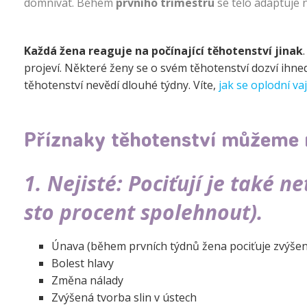
domnívat. Během
prvního trimestru
se tělo adaptuje 
Každá žena reaguje na počínající těhotenství jinak
projeví. Některé ženy se o svém těhotenství dozví ihne
těhotenství nevědí dlouhé týdny. Víte,
jak se oplodní va
Příznaky těhotenství můžeme ro
1. Nejisté: Pociťují je také 
sto procent spolehnout).
Únava (během prvních týdnů žena pociťuje zvýše
Bolest hlavy
Změna nálady
Zvýšená tvorba slin v ústech