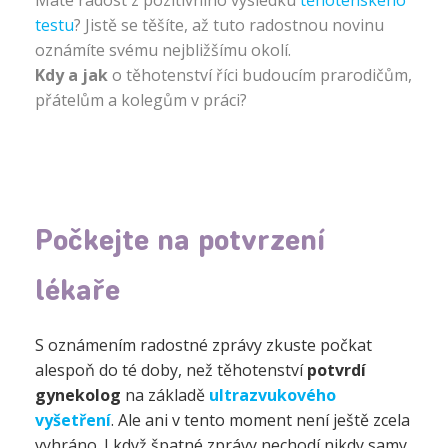
Máte radost z pozitivního výsledku
těhotenského
testu
? Jistě se těšíte, až tuto radostnou novinu
oznámíte svému nejbližšímu okolí.
Kdy a jak
o těhotenství říci budoucím prarodičům,
přátelům a kolegům v práci?
Počkejte na potvrzení
lékaře
S oznámením radostné zprávy zkuste počkat
alespoň do té doby, než těhotenství
potvrdí
gynekolog
na základě
ultrazvukového
vyšetření
. Ale ani v tento moment není ještě zcela
vyhráno. I když špatné zprávy nechodí nikdy samy,