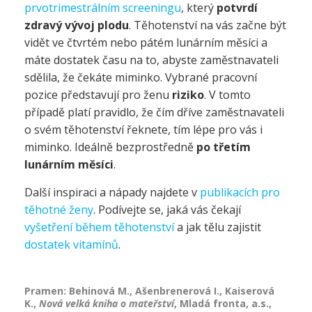
prvotrimestrálním screeningu
, který
potvrdí
zdravý vývoj plodu
. Těhotenství na vás začne být
vidět ve čtvrtém nebo pátém lunárním měsíci a
máte dostatek času na to, abyste zaměstnavateli
sdělila, že čekáte miminko. Vybrané pracovní
pozice představují pro ženu
riziko
. V tomto
případě platí pravidlo, že čím dříve zaměstnavateli
o svém těhotenství řeknete, tím lépe pro vás i
miminko. Ideálně bezprostředně
po třetím
lunárním měsíci
.
Další inspiraci a nápady najdete v
publikacích pro
těhotné ženy
. Podívejte se, jaká vás čekají
vyšetření během těhotenství
a jak tělu zajistit
dostatek vitamínů
.
Pramen: Behinová M., Ašenbrenerová I., Kaiserová
K.,
Nová velká kniha o mateřství
, Mladá fronta, a.s.,