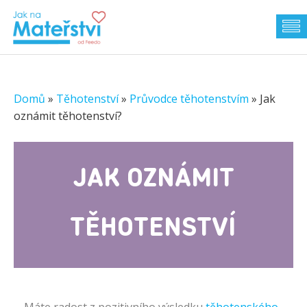
Domů
»
Těhotenství
»
Průvodce těhotenstvím
»
Jak
oznámit těhotenství?
JAK OZNÁMIT
TĚHOTENSTVÍ