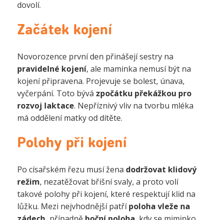
dovolí.
Začátek kojení
Novorozence první den přinášejí sestry na
pravidelné kojení
, ale maminka nemusí být na
kojení připravena. Projevuje se bolest, únava,
vyčerpání. Toto bývá
zpočátku překážkou pro
rozvoj laktace
. Nepříznivý vliv na tvorbu mléka
má oddělení matky od dítěte.
Polohy při kojení
Po císařském řezu musí žena
dodržovat klidový
režim
, nezatěžovat břišní svaly, a proto volí
takové polohy při kojení, které respektují klid na
lůžku. Mezi nejvhodnější patří
poloha vleže na
zádech,
případně
boční poloha
, kdy se miminko