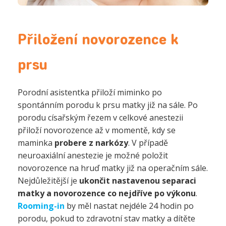
Přiložení novorozence k
prsu
Porodní asistentka přiloží miminko po
spontánním porodu k prsu matky již na sále. Po
porodu císařským řezem v celkové anestezii
přiloží novorozence až v momentě, kdy se
maminka
probere z narkózy
. V případě
neuroaxiální anestezie je možné položit
novorozence na hruď matky již na operačním sále.
Nejdůležitější je
ukončit nastavenou separaci
matky a novorozence co nejdříve po výkonu
.
Rooming-in
by měl nastat nejdéle 24 hodin po
porodu, pokud to zdravotní stav matky a dítěte