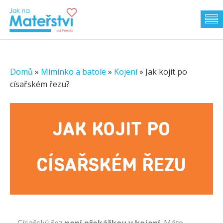
Domů
»
Miminko a batole
»
Kojení
»
Jak kojit po
císařském řezu?
JAK KOJIT PO
CÍSAŘSKÉM ŘEZU