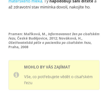
mateřského mléka
. Ty
napodobují sání dítěte
a
až zdravotní stav miminka dovolí, nakojíte ho.
Pramen: Maříková, M.,
Informovanost žen po císařském
řezu
, České Budějovice, 2012; Nováková, H.,
Ošetřovatelská péče o pacientku po císařském řezu
,
Praha, 2008
MOHLO BY VÁS ZAJÍMAT
Vše, co potřebujete vědět o císařském
řezu