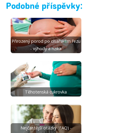
Podobné příspěvky:
Přirozený porod po císařském řezu
- výhody a rizika
Těhotenská cukrovka
Nejčastější otázky (FAQ) -