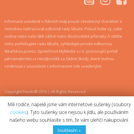
Informace uvedené v článcích mají pouze všeobecný charakter a
nemohou nahrazovat odborné rady lékaře. Pokud máte vy, vaše
rodina nebo vaše dítě vážné nebo dlouhodobé příznaky či obtíže
nebo potřebujete radu lékaře, vyhledejte prosím odbornou
lékařskou pomoc. Společnost MyMedia s.r.o. provozující portál
jaknamaterstvi.cz neodpovídá za žádné škody, které mohou
vzniknout v souvislosti s informacemi zde uvedenými.
Copyright Feedo® 2016 | All Rights Reserved
Milí rodiče, napekli jsme vám internetové sušenky (soubory
cookies
). Tyto sušenky sice nejsou k jídlu, ale používáním
našeho webu souhlasíte s tím, že vám ulehčí nakupování.
Souhlasím »