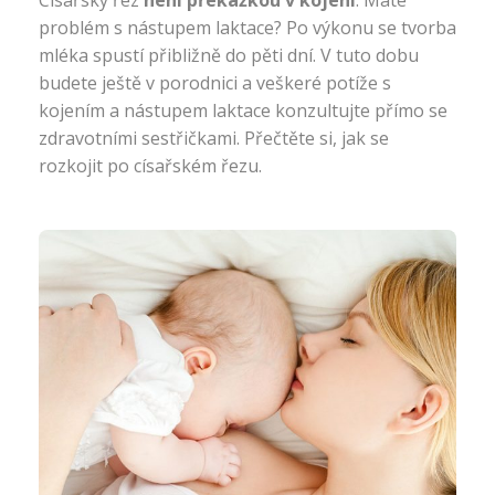
Císařský řez
není překážkou v kojení
. Máte
problém s nástupem laktace? Po výkonu se tvorba
mléka spustí přibližně do pěti dní. V tuto dobu
budete ještě v porodnici a veškeré potíže s
kojením a nástupem laktace konzultujte přímo se
zdravotními sestřičkami. Přečtěte si, jak se
rozkojit po císařském řezu.