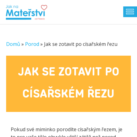
Domů
»
Porod
»
Jak se zotavit po císařském řezu
JAK SE ZOTAVIT PO
CÍSAŘSKÉM ŘEZU
Pokud své miminko porodíte císařským řezem, je