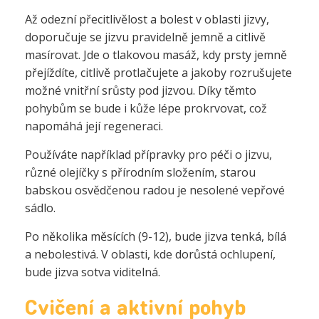
Až odezní přecitlivělost a bolest v oblasti jizvy,
doporučuje se jizvu pravidelně jemně a citlivě
masírovat. Jde o tlakovou masáž, kdy prsty jemně
přejíždíte, citlivě protlačujete a jakoby rozrušujete
možné vnitřní srůsty pod jizvou. Díky těmto
pohybům se bude i kůže lépe prokrvovat, což
napomáhá její regeneraci.
Používáte například přípravky pro péči o jizvu,
různé olejíčky s přírodním složením, starou
babskou osvědčenou radou je nesolené vepřové
sádlo.
Po několika měsících (9-12), bude jizva tenká, bílá
a nebolestivá. V oblasti, kde dorůstá ochlupení,
bude jizva sotva viditelná.
Cvičení a aktivní pohyb