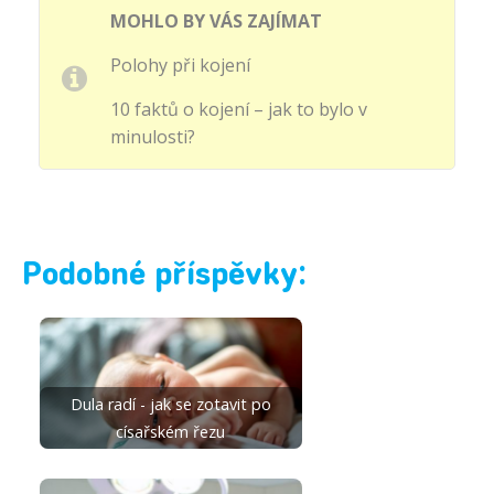
MOHLO BY VÁS ZAJÍMAT
Polohy při kojení
10 faktů o kojení – jak to bylo v
minulosti?
Podobné příspěvky:
Dula radí - jak se zotavit po
císařském řezu