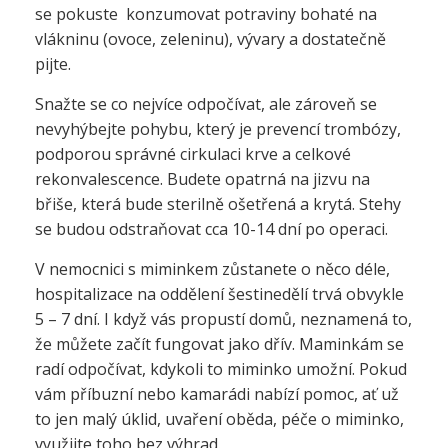
se pokuste konzumovat potraviny bohaté na
vlákninu (ovoce, zeleninu), vývary a dostatečně
pijte.
Snažte se co nejvíce odpočívat, ale zároveň se
nevyhýbejte pohybu, který je prevencí trombózy,
podporou správné cirkulaci krve a celkové
rekonvalescence. Budete opatrná na jizvu na
břiše, která bude sterilně ošetřená a krytá. Stehy
se budou odstraňovat cca 10-14 dní po operaci.
V nemocnici s miminkem zůstanete o něco déle,
hospitalizace na oddělení šestinedělí trvá obvykle
5 – 7 dní. I když vás propustí domů, neznamená to,
že můžete začít fungovat jako dřív. Maminkám se
radí odpočívat, kdykoli to miminko umožní. Pokud
vám příbuzní nebo kamarádi nabízí pomoc, ať už
to jen malý úklid, uvaření oběda, péče o miminko,
využijte toho bez výhrad.