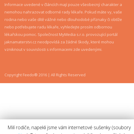
Informace uvedené v článcích mají pouze všeobecný charakter a
nemohou nahrazovat odborné rady lékaře. Pokud máte vy, vaše
rodina nebo vaše dítě vážné nebo dlouhodobé příznaky či obtíže
nebo potřebujete radu lékaře, vyhledejte prosím odbornou
lékařskou pomoc. Společnost MyMedia s.r.o. provozující portál
jaknamaterstvi.cz neodpovídá za žádné škody, které mohou
vzniknout v souvislosti s informacemi zde uvedenými.
Copyright Feedo® 2016 | All Rights Reserved
Milí rodiče, napekli jsme vám internetové sušenky (soubory