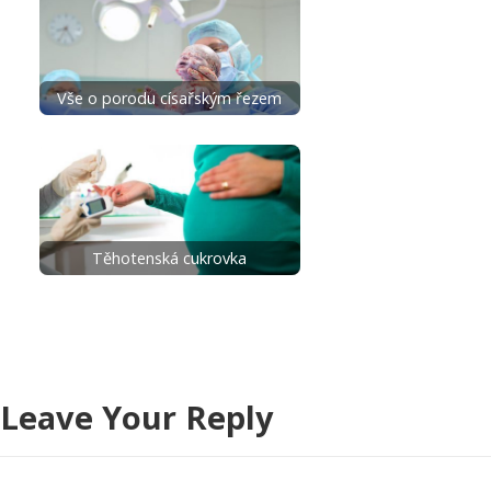
Vše o porodu císařským řezem
Těhotenská cukrovka
Leave Your Reply