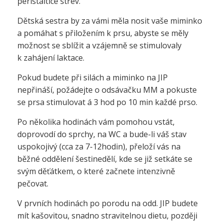
peristaltice střev.
Dětská sestra by za vámi měla nosit vaše miminko
a pomáhat s přiložením k prsu, abyste se měly
možnost se sblížit a vzájemně se stimulovaly
k zahájení laktace.
Pokud budete při silách a miminko na JIP
nepřináší, požádejte o odsávačku MM a pokuste
se prsa stimulovat á 3 hod po 10 min každé prso.
Po několika hodinách vám pomohou vstát,
doprovodí do sprchy, na WC a bude-li váš stav
uspokojivý (cca za 7-12hodin), přeloží vás na
běžné oddělení šestinedělí, kde se již setkáte se
svým děťátkem, o které začnete intenzivně
pečovat.
V prvních hodinách po porodu na odd. JIP budete
mít kašovitou, snadno stravitelnou dietu, později