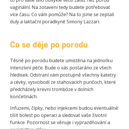
to pro vaše tělo obvykle větší zátěž než porod
vaginální. Na zotavení tedy budete potřebovat
více času. Co vám pomůže? Na to jsme se zeptali
duly a laktační poradkyně Simony Lazzari.
Co se děje po porodu
Těsně po porodu budete umístěna na jednotku
intenzivní péče. Bude o vás postaráno ze všech
hledisek. Odstraní vám postupně všechny katetry
a cévky, vysvobodí ze stahovacích punčoch, které
předcházely krevní trombóze v dolních
končetinách.
Infuzemi, čípky, nebo injekcemi budou eventuálně
tišit bolest po operaci a sledovat vaše životní
funkce. Pozornost se věnuje i vyprazdňování a