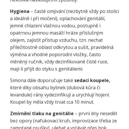
Hygiena
– časté omývání (nezbytně vždy po stolici
a ideálně i při močení), oplachování genitálií,
jemné chlazení vlažnou vodou, postupně i
opatrnou jemnou masáží hráze
příslušným
olejem, zajistit přístup vzduchu, tzn. nechat
příležitostně oblast odkrytou a sušit, pravidelná
výměna a vhodné poporodní vložky, často
měněný ručník, vždy dezinfikované čisté ruce,
mají-li přijít do styku s genitáliemi.
Simona dále doporučuje také
sedací koupele,
které díky obsahu bylinek (dubová kůra či
levandule) rány vydezinfikují a urychlují hojení.
Koupel by měla vždy trvat cca 10 minut.
Zmírnění tlaku na genitálie
– první dny nesedět
bez opory (nafukovací kruh, improvizace třeba ze
zamotané osušky), ulehat a vstávat přes bok.