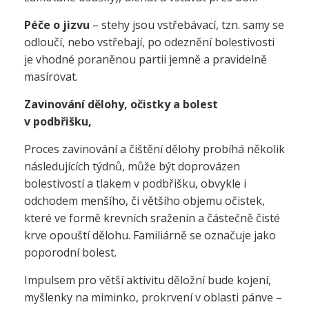
Péče o jizvu
– stehy jsou vstřebávací, tzn. samy se
odloučí, nebo vstřebají, po odeznění bolestivosti
je vhodné poraněnou partii jemně a pravidelně
masírovat.
Zavinování dělohy, očistky a bolest
v podbřišku,
Proces zavinování a čištění dělohy probíhá několik
následujících týdnů, může být doprovázen
bolestivostí a tlakem v podbřišku, obvykle i
odchodem menšího, či většího objemu očistek,
které ve formě krevních sraženin a částečně čisté
krve opouští dělohu. Familiárně se označuje jako
poporodní bolest.
Impulsem pro větší aktivitu děložní bude kojení,
myšlenky na miminko, prokrvení v oblasti pánve –