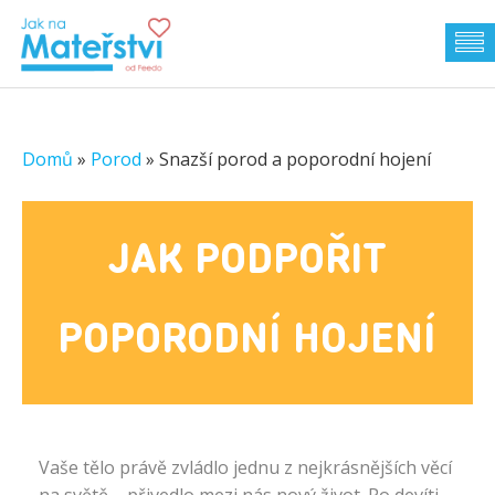
Domů
»
Porod
»
Snazší porod a poporodní hojení
JAK PODPOŘIT
POPORODNÍ HOJENÍ
Vaše tělo právě zvládlo jednu z nejkrásnějších věcí