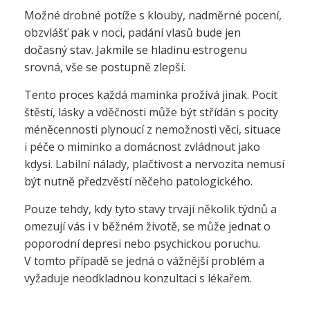
Možné drobné potíže s klouby, nadměrné pocení,
obzvlášť pak v noci, padání vlasů bude jen
dočasný stav. Jakmile se hladinu estrogenu
srovná, vše se postupně zlepší.
Tento proces každá maminka prožívá jinak. Pocit
štěstí, lásky a vděčnosti může být střídán s pocity
méněcennosti plynoucí z nemožnosti věci, situace
i péče o miminko a domácnost zvládnout jako
kdysi. Labilní nálady, plačtivost a nervozita nemusí
být nutně předzvěstí něčeho patologického.
Pouze tehdy, kdy tyto stavy trvají několik týdnů a
omezují vás i v běžném životě, se může jednat o
poporodní depresi nebo psychickou poruchu.
V tomto případě se jedná o vážnější problém a
vyžaduje neodkladnou konzultaci s lékařem.