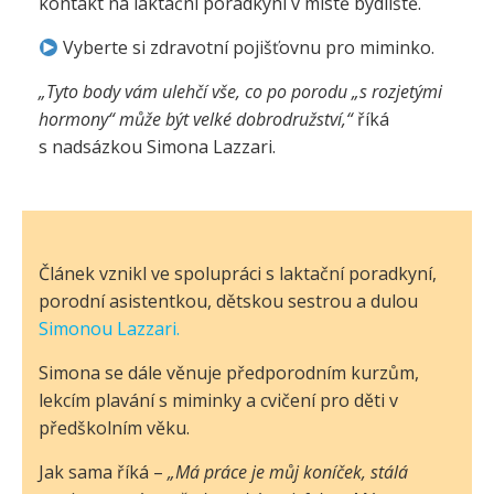
kontakt na laktační poradkyni v místě bydliště.
Vyberte si zdravotní pojišťovnu pro miminko.
„Tyto body vám ulehčí vše, co po porodu „s rozjetými
hormony“ může být velké dobrodružství,“
říká
s nadsázkou Simona Lazzari.
Článek vznikl ve spolupráci s laktační poradkyní,
porodní asistentkou, dětskou sestrou a dulou
Simonou Lazzari.
Simona se dále věnuje předporodním kurzům,
lekcím plavání s miminky a cvičení pro děti v
předškolním věku.
Jak sama říká –
„Má práce je můj koníček, stálá