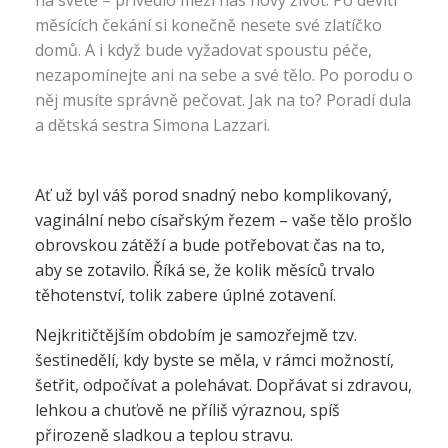
na světě – přivedlo mezi nás nový život. Po devíti
měsících čekání si konečně nesete své zlatíčko
domů. A i když bude vyžadovat spoustu péče,
nezapomínejte ani na sebe a své tělo. Po porodu o
něj musíte správně pečovat. Jak na to? Poradí dula
a dětská sestra Simona Lazzari.
Ať už byl váš porod snadný nebo komplikovaný,
vaginální nebo císařským řezem – vaše tělo prošlo
obrovskou zátěží a bude potřebovat čas na to,
aby se zotavilo. Říká se, že kolik měsíců trvalo
těhotenství, tolik zabere úplné zotavení.
Nejkritičtějším obdobím je samozřejmě tzv.
šestinedělí, kdy byste se měla, v rámci možností,
šetřit, odpočívat a polehávat. Dopřávat si zdravou,
lehkou a chuťově ne příliš výraznou, spíš
přirozeně sladkou a teplou stravu.