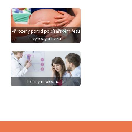
Přirozený porod po císařském řezu
- výhody a rizika
Příčiny neplodnosti