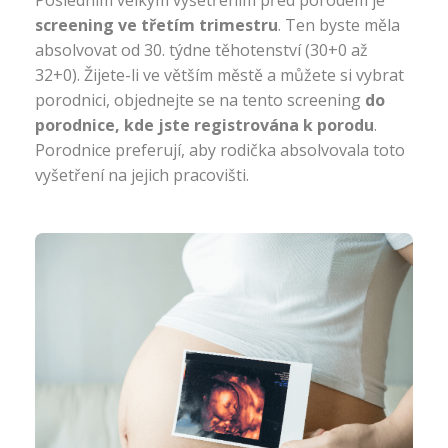
Posledním velkým vyšetřením před porodem je
screening ve třetím trimestru
. Ten byste měla
absolvovat od
30. týdne těhotenství
(30+0 až
32+0). Žijete-li ve větším městě a můžete si vybrat
porodnici, objednejte se na tento screening
do
porodnice, kde jste registrována k porodu
.
Porodnice preferují, aby rodička absolvovala toto
vyšetření na jejich pracovišti.