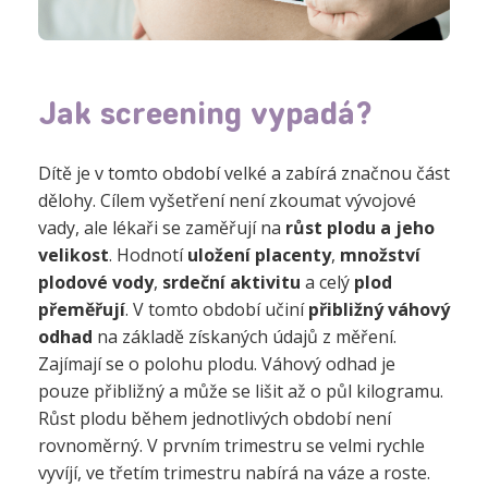
Jak screening vypadá?
Dítě je v tomto období velké a zabírá značnou část
dělohy. Cílem vyšetření není zkoumat vývojové
vady, ale lékaři se zaměřují na
růst plodu a jeho
velikost
. Hodnotí
uložení placenty
,
množství
plodové vody
,
srdeční aktivitu
a celý
plod
přeměřují
. V tomto období učiní
přibližný váhový
odhad
na základě získaných údajů z měření.
Zajímají se o polohu plodu. Váhový odhad je
pouze přibližný a může se lišit až o půl kilogramu.
Růst plodu během jednotlivých období není
rovnoměrný. V prvním trimestru se velmi rychle
vyvíjí, ve třetím trimestru nabírá na váze a roste.