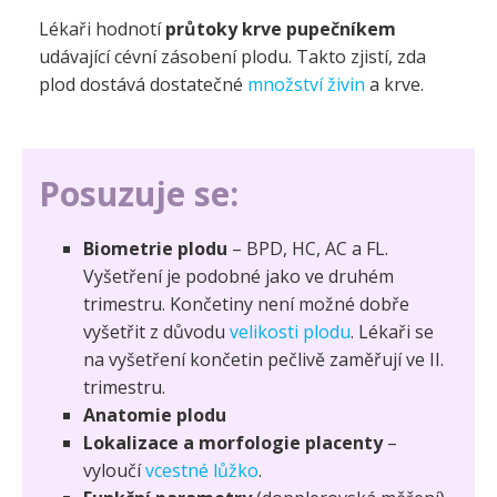
Lékaři hodnotí
průtoky krve pupečníkem
udávající cévní zásobení plodu. Takto zjistí, zda
plod dostává dostatečné
množství živin
a krve.
Posuzuje se:
Biometrie plodu
– BPD, HC, AC a FL.
Vyšetření je podobné jako ve druhém
trimestru. Končetiny není možné dobře
vyšetřit z důvodu
velikosti plodu
. Lékaři se
na vyšetření končetin pečlivě zaměřují ve II.
trimestru.
Anatomie plodu
Lokalizace a morfologie placenty
–
vyloučí
vcestné lůžko
.