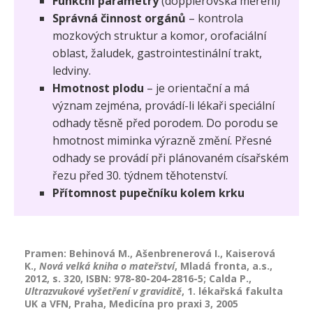
Funkční parametry
(dopplerovská měření)
Správná činnost orgánů
– kontrola
mozkových struktur a komor, orofaciální
oblast, žaludek, gastrointestinální trakt,
ledviny.
Hmotnost plodu
– je orientační a má
význam zejména, provádí-li lékaři speciální
odhady těsně před porodem. Do porodu se
hmotnost miminka výrazně změní. Přesné
odhady se provádí při plánovaném císařském
řezu před 30. týdnem těhotenství.
Přítomnost pupečníku kolem krku
Pramen: Behinová M., Ašenbrenerová I., Kaiserová
K.,
Nová velká kniha o mateřství
, Mladá fronta, a.s.,
2012, s. 320, ISBN: 978-80-204-2816-5; Calda P.,
Ultrazvukové vyšetření v graviditě
, 1. lékařská fakulta
UK a VFN, Praha, Medicína pro praxi 3, 2005