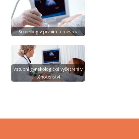
Screening v prvním trimestru
Vstupní gynekologické vyšetření v
těhotenství