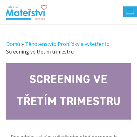
Domů
»
Těhotenství
»
Prohlídky a vyšetření
»
Screening ve třetím trimestru
SCREENING VE
TŘETÍM TRIMESTRU