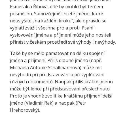
Esmeralda Říhová, dítě by mohlo být terčem
posměchu. Samozřejmě chcete jméno, které
neuslyšíte „na každém kroku“, ale opravdu se
vyplatí zvážit všechna pro a proti. Psaní i
vyslovování jména a příjmení může jeho nositeli
přinést v českém prostředí své výhody i nevýhody.
Také by se mělo pamatovat na délku spojení
jména a příjmení. Příliš dlouhé jméno (např.
Michaela Antonie Schallmannová) může mít
nevýhodu při představování a při vyplňování
různých dokumentů. Naopak příliš krátké jméno
může být lehce při představování přeslechnuto.
Proto je vhodné zvolit ke kratšímu příjmení delší
jméno (Vladimír Rak) a naopak (Petr
Hrehorovský).