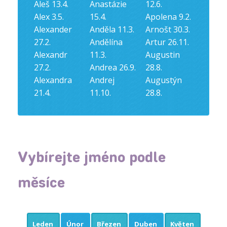
Aleš 13.4.
Anastázie
12.6.
Alex 3.5.
15.4.
Apolena 9.2.
Alexander
Anděla 11.3.
Arnošt 30.3.
27.2.
Andělína
Artur 26.11.
Alexandr
11.3.
Augustin
27.2.
Andrea 26.9.
28.8.
Alexandra
Andrej
Augustýn
21.4.
11.10.
28.8.
Vybírejte jméno podle
měsíce
Leden
Únor
Březen
Duben
Květen