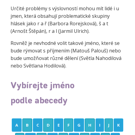
Určité problémy s výslovností mohou mít lidé i u
jmen, která obsahují problematické skupiny
hlásek jako r a ř (Barbora Rorejsková), š a t
(Arnošt Štěpán), r a l (Jarmil Ulrich).
Rovněž je nevhodné volit takové jméno, které se
bude rýmovat s příjmením (Matouš Palouš) nebo
bude umožňovat různé dělení (Světla Nahodilová
nebo Světlana Hodilová).
Vybírejte jméno
podle abecedy
A
B
C
D
E
F
G
H
I
J
K