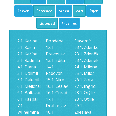
Červen
Červenec
Srpen
Září
Říjen
Listopad
Prosinec
2.1. Karina
Bohdana
Slavomír
2.1. Karin
12.1.
23.1. Zdenko
2.1. Karína
Pravoslav
23.1. Zdeněk
3.1. Radmila
13.1. Edita
23.1. Zdenek
4.1. Diana
14.1.
24.1. Milena
5.1. Dalimil
Radovan
25.1. Miloš
5.1. Dalemil
15.1. Alice
26.1. Zora
6.1. Melichar
16.1. Česlav
27.1. Ingrid
6.1. Baltazar
16.1. Ctirad
28.1. Otýlie
6.1. Kašpar
17.1.
28.1. Otilie
7.1.
Drahoslav
29.1.
Wilhelmina
18.1.
Zdeslava