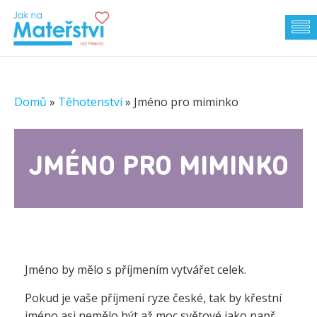
Domů
»
Těhotenství
»
Jméno pro miminko
JMÉNO PRO MIMINKO
Jméno by mělo s příjmením vytvářet celek.
Pokud je vaše příjmení ryze české, tak by křestní
jméno asi nemělo být až moc světové jako např.