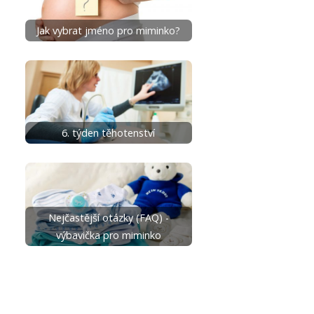
Jak vybrat jméno pro miminko?
6. týden těhotenství
Nejčastější otázky (FAQ) -
výbavička pro miminko