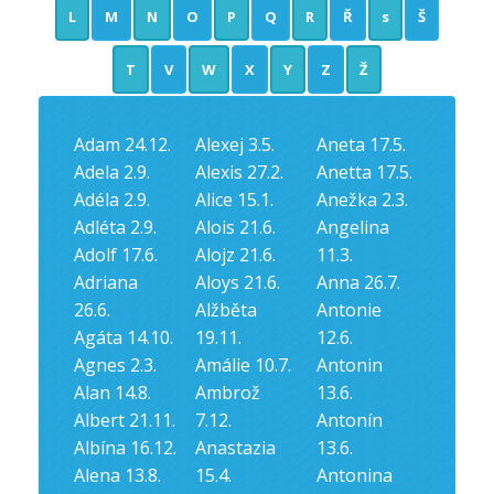
L
M
N
O
P
Q
R
Ř
s
Š
T
V
W
X
Y
Z
Ž
Adam 24.12.
Alexej 3.5.
Aneta 17.5.
Adela 2.9.
Alexis 27.2.
Anetta 17.5.
Adéla 2.9.
Alice 15.1.
Anežka 2.3.
Adléta 2.9.
Alois 21.6.
Angelina
Adolf 17.6.
Alojz 21.6.
11.3.
Adriana
Aloys 21.6.
Anna 26.7.
26.6.
Alžběta
Antonie
Agáta 14.10.
19.11.
12.6.
Agnes 2.3.
Amálie 10.7.
Antonin
Alan 14.8.
Ambrož
13.6.
Albert 21.11.
7.12.
Antonín
Albína 16.12.
Anastazia
13.6.
Alena 13.8.
15.4.
Antonina