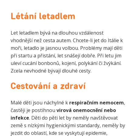
Létání letadlem
Let letadlem bývá na dlouhou vzdálenost
vhodnější než cesta autem. Chcete-li jet do Itálie k
moři, letadlo je jasnou volbou. Problémy mají děti
při startu a přistání, let snášejí dobře. Při letu jim
uleví cucání bonbonů, kojení, polykání či žvýkání.
Zcela nevhodné bývají dlouhé cesty.
Cestování a zdraví
Malé děti jsou náchylné k
respiračním nemocem
,
častěji je postihnou
virová onemocnění nebo
infekce
. Děti do pěti let by neměly navštěvovat
země s nízkými hygienickými standardy, neměly by
jezdit do oblastí, kde se vyskytují epidemie,