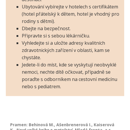
Ubytování vybírejte v hotelech s certifikátem
(hotel přátelský k dětem, hotel je vhodný pro
rodiny s dětmi).
Dbejte na bezpečnost.
Připravte si s sebou lékárničku.
Vyhledejte si a uložte adresy kvalitních
zdravotnických zařízení v oblasti, kam se
chystáte.
Jedete-li do míst, kde se vyskytují neobvyklé
nemoci, nechte dítě očkovat, případně se
poraďte s odborníkem na cestovní medicínu
nebo s pediatrem.
Pramen: Behinová M., Ašenbrenerová I., Kaiserová
K.,
Nová velká kniha o mateřství
, Mladá fronta, a.s.,