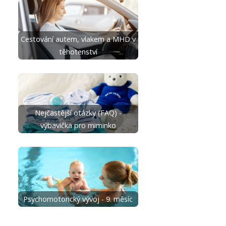
Cestování autem, vlakem a MHD v
těhotenství
Nejčastější otázky (FAQ) -
výbavička pro miminko
Psychomotorický vývoj - 9. měsíc