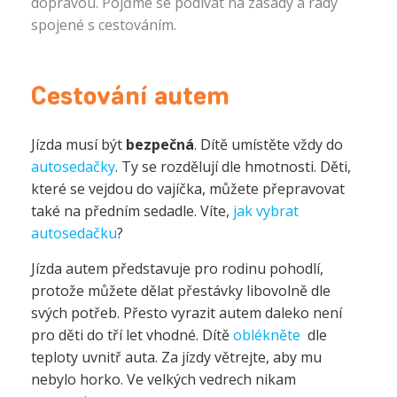
dopravou. Pojďme se podívat na zásady a rady
spojené s cestováním.
Cestování autem
Jízda musí být
bezpečná
. Dítě umístěte vždy do
autosedačky
. Ty se rozdělují dle hmotnosti. Děti,
které se vejdou do vajíčka, můžete přepravovat
také na předním sedadle. Víte,
jak vybrat
autosedačku
?
Jízda autem představuje pro rodinu pohodlí,
protože můžete dělat přestávky libovolně dle
svých potřeb. Přesto vyrazit autem daleko není
pro děti do tří let vhodné. Dítě
oblékněte
dle
teploty uvnitř auta. Za jízdy větrejte, aby mu
nebylo horko. Ve velkých vedrech nikam