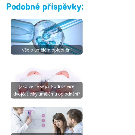
Podobné příspěvky:
Vše o umělém oplodnění
Jako vejce vejci. Rodí se více
dvojčat díky umělému oplodnění?