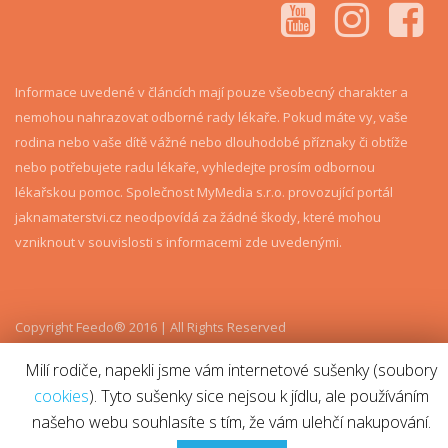
Informace uvedené v článcích mají pouze všeobecný charakter a
nemohou nahrazovat odborné rady lékaře. Pokud máte vy, vaše
rodina nebo vaše dítě vážné nebo dlouhodobé příznaky či obtíže
nebo potřebujete radu lékaře, vyhledejte prosím odbornou
lékařskou pomoc. Společnost MyMedia s.r.o. provozující portál
jaknamaterstvi.cz neodpovídá za žádné škody, které mohou
vzniknout v souvislosti s informacemi zde uvedenými.
Copyright Feedo® 2016 | All Rights Reserved
Milí rodiče, napekli jsme vám internetové sušenky (soubory
cookies
). Tyto sušenky sice nejsou k jídlu, ale používáním
našeho webu souhlasíte s tím, že vám ulehčí nakupování.