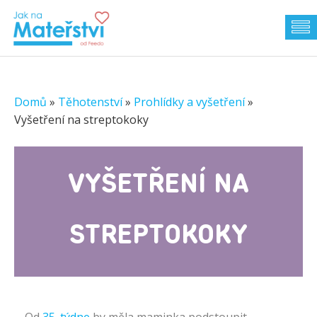
Domů
»
Těhotenství
»
Prohlídky a vyšetření
»
Vyšetření na streptokoky
VYŠETŘENÍ NA
STREPTOKOKY