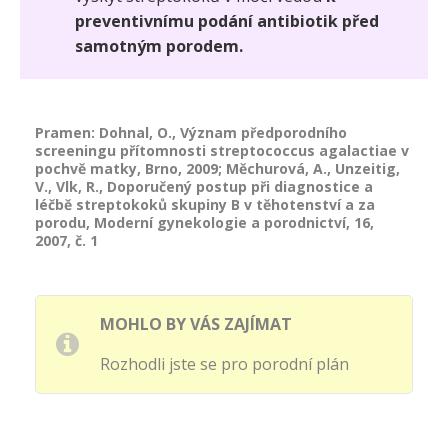
preventivnímu podání antibiotik před
samotným porodem.
Pramen: Dohnal, O., Význam předporodního
screeningu přítomnosti streptococcus agalactiae v
pochvě matky, Brno, 2009; Měchurová, A., Unzeitig,
V., Vlk, R., Doporučený postup při diagnostice a
léčbě streptokoků skupiny B v těhotenství a za
porodu, Moderní gynekologie a porodnictví, 16,
2007, č. 1
MOHLO BY VÁS ZAJÍMAT
Rozhodli jste se pro porodní plán