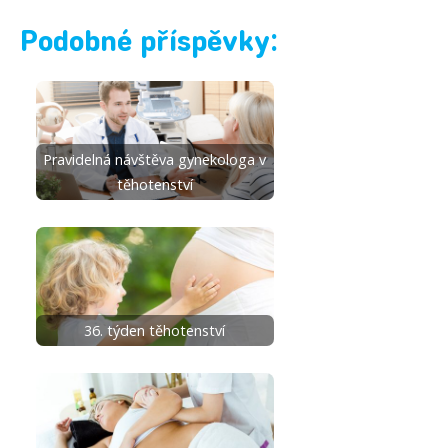
Podobné příspěvky:
Pravidelná návštěva gynekologa v
těhotenství
36. týden těhotenství