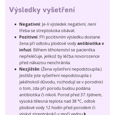
Výsledky vyšetření
Negativní
: Je-li výsledek negativní, není
třeba se streptokoka obávat.
Pozitivní
: Při pozitivním výsledku dostane
žena při odtoku plodové vody
antibiotika v
infuzi
. Během těhotenství se pacientka
nepřeléčuje, jelikož by léčba novorozence
před nákazou neochránila.
Nezjištěn
: (Žena vyšetření nepodstoupila.)
Jestliže jste vyšetření nepodstoupila z
jakéhokoli důvodu, rozhodují se v porodnici
o tom, zda při porodu budou podána
antibiotika či nikoli. Porod před 37. týdnem,
vysoká tělesná teplota nad 38 °C, odtok
plodové vody 12 hodin před porodem či
výskyt streptokoků v moči vedou
k