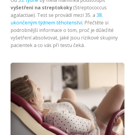
Od
35. týdne
by měla maminka podstoupit
vyšetření na streptokoky
(Streptococcus
agalactiae). Test se provádí mezi 35. a
38.
ukončeným týdnem těhotenství
.
Přečtěte si
podrobnější informace o tom, proč je důležité
vyšetření absolvovat, jaké jsou rizikové skupiny
pacientek a co vás při testu čeká.