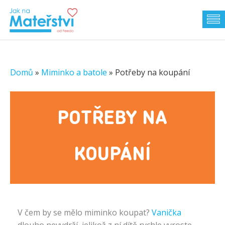
Domů
»
Miminko a batole
»
Potřeby na koupání
POTŘEBY NA
KOUPÁNÍ
V čem by se mělo miminko koupat?
Vanička