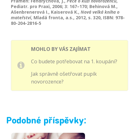
Pramen: Fendrychová, J.,
Péče o kůži novorozenců
,
Pediatr. pro Praxi, 2006; 3: 167–170; Behinová M.,
Ašenbrenerová I., Kaiserová K.,
Nová velká kniha o
mateřství
, Mladá fronta, a.s., 2012, s. 320, ISBN: 978-
80-204-2816-5
MOHLO BY VÁS ZAJÍMAT
Co budete potřebovat na 1. koupání?
Jak správně ošetřovat pupík
novorozence?
Podobné příspěvky: