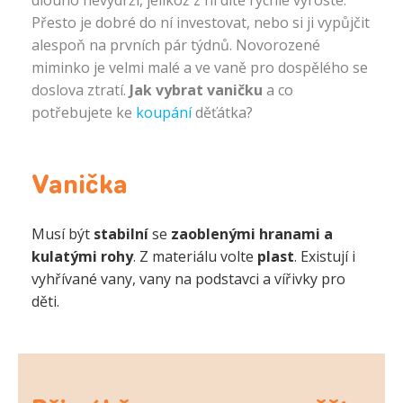
dlouho nevydrží, jelikož z ní dítě rychle vyroste.
Přesto je dobré do ní investovat, nebo si ji vypůjčit
alespoň na prvních pár týdnů. Novorozené
miminko je velmi malé a ve vaně pro dospělého se
doslova ztratí.
Jak vybrat vaničku
a co
potřebujete ke
koupání
děťátka?
Vanička
Musí být
stabilní
se
zaoblenými hranami a
kulatými rohy
. Z materiálu volte
plast
. Existují i
vyhřívané vany, vany na podstavci a vířivky pro
děti.