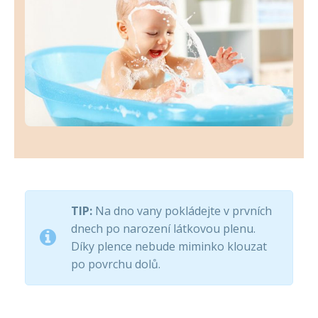
TIP:
Na dno vany pokládejte v prvních
dnech po narození látkovou plenu.
Díky plence nebude miminko klouzat
po povrchu dolů.