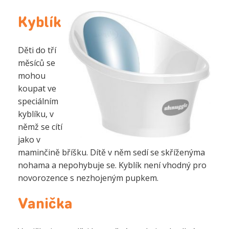
Kyblík
Děti do tří
měsíců se
mohou
koupat ve
speciálním
kyblíku, v
němž se cítí
jako v
maminčině bříšku. Dítě v něm sedí se skříženýma
nohama a nepohybuje se. Kyblík není vhodný pro
novorozence s nezhojeným pupkem.
Vanička