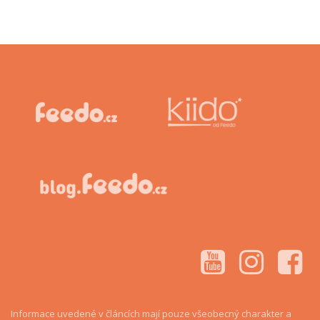
Informace uvedené v článcích mají pouze všeobecný charakter a