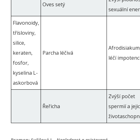
Oves setý
sexuální energ
Flavonoidy,
třísloviny,
silice,
Afrodisiakum
keraten,
Parcha léčivá
léčí impotenci
fosfor,
kyselina L-
askorbová
Zvýší počet
Řeřicha
spermií a jeji
životaschopn
Pramen: Sušilová L.,
Neplodnost a asistovaná