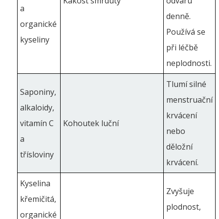
Kakost smrdutý
odvaru
a
denně.
organické
Používá se
kyseliny
při léčbě
neplodnosti.
Tlumí silné
Saponiny,
menstruační
alkaloidy,
krvácení
vitamín C
Kohoutek luční
nebo
a
děložní
třísloviny
krvácení.
Kyselina
Zvyšuje
křemičitá,
plodnost,
organické