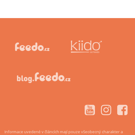
Informace uvedené v článcích mají pouze všeobecný charakter a