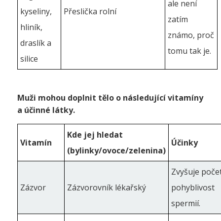
ale není
kyseliny,
Přeslička rolní
zatím
hliník,
známo, proč
draslík a
tomu tak je.
silice
Muži mohou doplnit tělo o následující vitamíny
a účinné látky.
Kde jej hledat
Vitamín
Účinky
(bylinky/ovoce/zelenina)
Zvyšuje poče
Zázvor
Zázvorovník lékařský
pohyblivost
spermií.