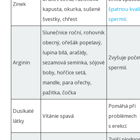
Zinek
kapusta, okurka, sušené
špatnou kval
švestky, chřest
spermií
.
Slunečnice roční, rohovník
obecný, ořešák popelavý,
lupina bílá, arašídy,
Zvyšuje poče
Arginin
sezamová semínka, sójové
spermií.
boby, hořčice setá,
mandle, para ořechy,
pažitka, čočka
Pomáhá při
Dusíkaté
Vitánie spavá
problémech
látky
s erekcí.
Zvýší plodnos