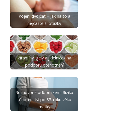
Kojení dvojčat – jak na to a
nejčastější otázky
Vitamíny, gely a jídelníček na
podporu otěhotnění
Rozhovor s odborníkem: Rizika
těhotenství po 35. roku věku
matky