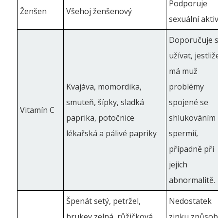
Podporuje
Ženšen
Všehoj ženšenový
sexuální aktiv
Doporučuje 
užívat, jestliž
má muž
Kvajáva, momordika,
problémy
smuteň, šípky, sladká
spojené se
Vitamín C
paprika, potočnice
shlukováním
lékařská a pálivé papriky
spermií,
případně při
jejich
abnormalitě.
Špenát setý, petržel,
Nedostatek
brukev zelná, růžičková
zinku způsob