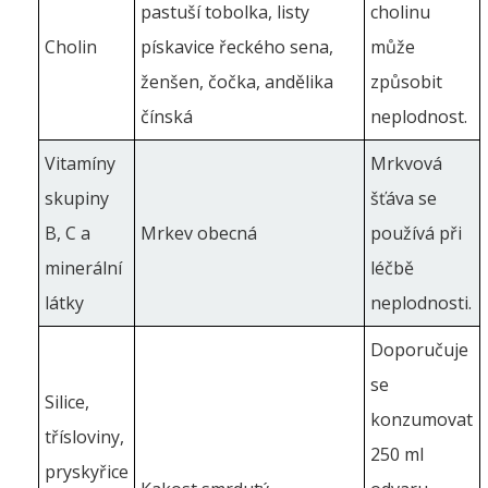
pastuší tobolka, listy
cholinu
Cholin
pískavice řeckého sena,
může
ženšen, čočka, andělika
způsobit
čínská
neplodnost.
Vitamíny
Mrkvová
skupiny
šťáva se
B, C a
Mrkev obecná
používá při
minerální
léčbě
látky
neplodnosti.
Doporučuje
se
Silice,
konzumovat
třísloviny,
250 ml
pryskyřice