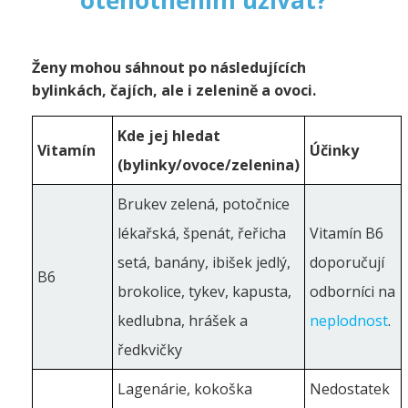
otěhotněním užívat?
Ženy mohou sáhnout po následujících
bylinkách, čajích, ale i zelenině a ovoci.
Kde jej hledat
Vitamín
Účinky
(bylinky/ovoce/zelenina)
Brukev zelená, potočnice
lékařská, špenát, řeřicha
Vitamín B6
setá, banány, ibišek jedlý,
doporučují
B6
brokolice, tykev, kapusta,
odborníci na
kedlubna, hrášek a
neplodnost
.
ředkvičky
Lagenárie, kokoška
Nedostatek