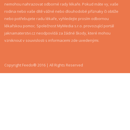
nemohou nahrazovat odborné rady lékaře. Pokud máte vy, vaše
rodina nebo vaše dítě vážné nebo dlouhodobé příznaky či obtíže
nebo potřebujete radu lékaře, vyhledejte prosím odbornou
lékařskou pomoc. Společnost MyMedia s.r.o. provozující portál
jaknamaterstvi.cz neodpovídá za žádné škody, které mohou
vzniknout v souvislosti s informacemi zde uvedenými.
Copyright Feedo® 2016 | All Rights Reserved