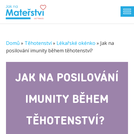
Domů
»
Těhotenství
»
Lékařské okénko
»
Jak na
posilování imunity během těhotenství?
JAK NA POSILOVÁNÍ
IMUNITY BĚHEM
TĚHOTENSTVÍ?