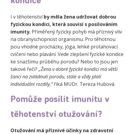
kondice
I v těhotenství
by měla žena udržovat dobrou
fyzickou kondici, která souvisí s posilováním
imunity.
Přiměřený fyzický pohyb má příznivý vliv
na obranyschopnost organismu. Pro těhotnou
jsou vhodné procházky, jóga, lehké protahovací
cvičení nebo plavání.
Vede zlepšení fyzické kondice
ke snazšímu průběhu porodu? Nebo to jsou jen
takové řeči?
„Žena v dobré fyzické kondici má větší
šanci na zvládnutí porodu, stále a vždy platí
individuální rozdíly,“
říká MUDr. Tereza Hubová.
Pomůže posílit imunitu v
těhotenství otužování?
Otužování má příznivé účinky na zdravotní