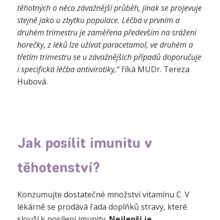
těhotných o něco závažnější průběh, jinak se projevuje
stejně jako u zbytku populace. Léčba v prvním a
druhém trimestru je zaměřena především na srážení
horečky, z léků lze užívat paracetamol, ve druhém a
třetím trimestru se u závažnějších případů doporučuje
i specifická léčba antivirotiky,“
říká MUDr. Tereza
Hubová.
Jak posílit imunitu v
těhotenství?
Konzumujte dostatečné množství vitamínu C. V
lékárně se prodává řada doplňků stravy, které
slouží k posílení imunity.
Nejlepší je