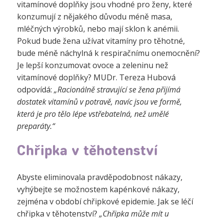
vitamínové doplňky jsou vhodné pro ženy, které
konzumují z nějakého důvodu méně masa,
mléčných výrobků, nebo mají sklon k anémii.
Pokud bude žena užívat vitamíny pro těhotné,
bude méně náchylná k respiračnímu onemocnění?
Je lepší konzumovat ovoce a zeleninu než
vitamínové doplňky? MUDr. Tereza Hubová
odpovídá:
„Racionálně stravující se žena přijímá
dostatek vitamínů v potravě, navíc jsou ve formě,
která je pro tělo lépe vstřebatelná, než umělé
preparáty.“
Chřipka v těhotenství
Abyste eliminovala pravděpodobnost nákazy,
vyhýbejte se možnostem kapénkové nákazy,
zejména v období chřipkové epidemie. J
ak se léčí
chřipka v těhotenství?
„Chřipka může mít u