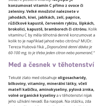
konzumovat vitamín C přímo z ovoce či
zeleniny. Velké množství naleznete v
jahodách, kiwi, jablkách, zelí, paprice,
růžičkové kapustě, červeném rybízu, šípkách,
brokolici, kapustě, bramborech či citrónu.
Kolik
vitamínu C by měla těhotná denně konzumovat a
kolik to je například jahod nebo citrónu?
MUDr.
Tereza Hubová říká:
„Doporučená denní dávka je
60-100 mg, to je třeba jeden citron nebo pomeranč.“
Med a česnek v těhotenství
Tekuté zlato med obsahuje
oligosacharidy,
bílkoviny, vitamíny, minerální látky, včelí
mateří kašičku, aminokyseliny, pylová zrnka,
volné organické kyseliny
a v těhotenství nijak
jeho užívání nevadí. Ba naopak. Na otázku, zda