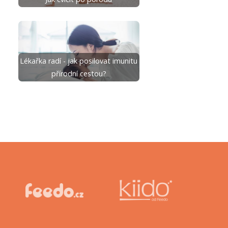
Lékařka radí - jak posilovat imunitu
přírodní cestou?