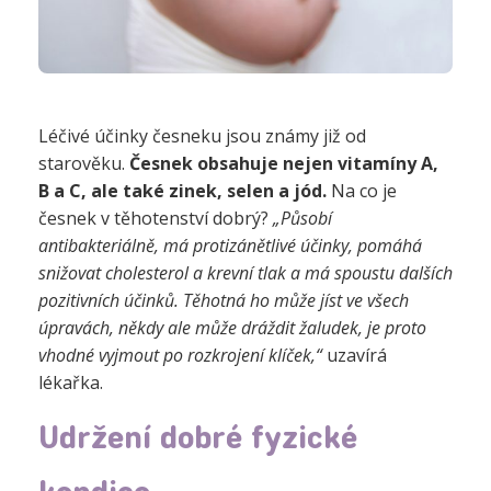
Léčivé účinky česneku jsou známy již od
starověku.
Česnek obsahuje nejen vitamíny A,
B a C, ale také zinek, selen a jód.
Na co je
česnek v těhotenství dobrý?
„Působí
antibakteriálně, má protizánětlivé účinky, pomáhá
snižovat cholesterol a krevní tlak a má spoustu dalších
pozitivních účinků. Těhotná ho může jíst ve všech
úpravách, někdy ale může dráždit žaludek, je proto
vhodné vyjmout po rozkrojení klíček,“
uzavírá
lékařka.
Udržení dobré fyzické