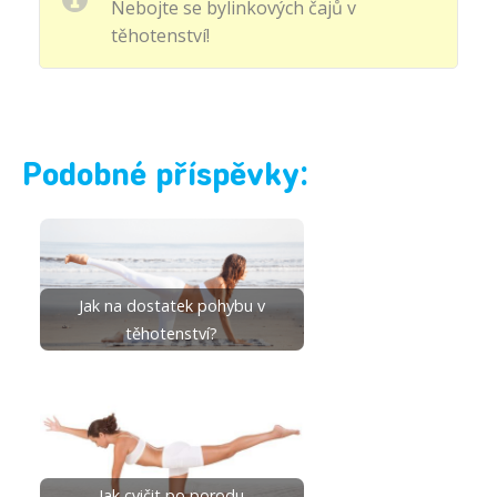
Nebojte se bylinkových čajů v
těhotenství!
Podobné příspěvky:
Jak na dostatek pohybu v
těhotenství?
Jak cvičit po porodu