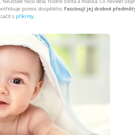
. Neustále něco dělá. Hodně slintá a mlaská. Co nevidět obje
Cestování
to potřebuje pomoc dospělého.
Fascinují jej drobné předmět
 začít s
příkrmy
.
Ztráta těhotens
Lékařské okén