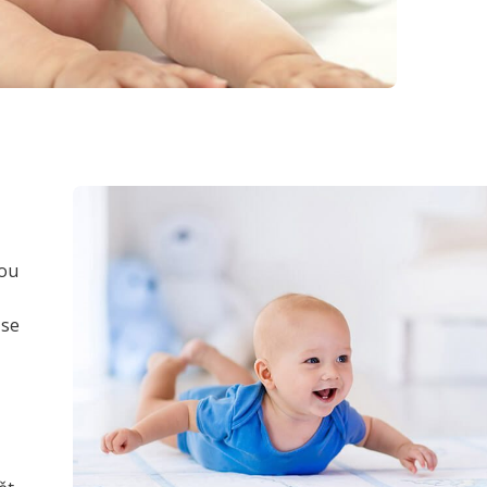
hou
 se