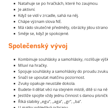
Natahuje se po hračkách, které ho zaujmou.
Je aktivní.
Když se vidí v zrcadle, sahá na něj.
Chápe význam slova NE.
Má rádo skutečné předměty, obrázky jdou strano
Směje se, když je spokojené.
Společenský vývoj
Kombinuje souhlásky a samohlásky, rozlišuje výšku
Mluví na hračky.
Spojuje souhlásky a samohlásky do proudu zvuku
Snaží se upoutat matčinu pozornost.
Zvuky opakuje neustále dokola.
Budete-li dělat věci na stejném místě, dítě si na 
Jestliže spojíte vždy jednu činnost s danou písnič
Říká slabiky „egu“, „aga“, „gr“, „ba“.
U matky vyhledává ochranu.