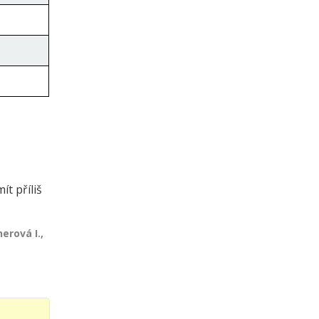
t příliš
erová I.,