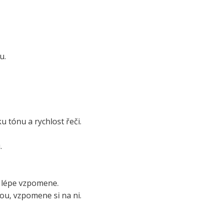
u.
 tónu a rychlost řeči.
.
ně lépe vzpomene.
kou, vzpomene si na ni.