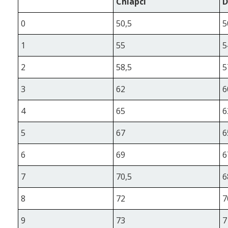
Chlapci
D
0
50,5
5
1
55
5
2
58,5
5
3
62
6
4
65
6
5
67
6
6
69
6
7
70,5
6
8
72
7
9
73
7