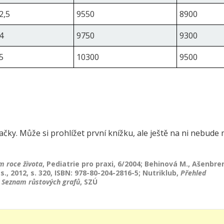
2,5
9550
8900
4
9750
9300
5
10300
9500
ky. Může si prohlížet první knížku, ale ještě na ni nebude mí
m roce života
, Pediatrie pro praxi, 6/2004; Behinová M., Ašenbren
s., 2012, s. 320, ISBN: 978-80-204-2816-5; Nutriklub,
Přehled
;
Seznam růstových grafů
, SZÚ