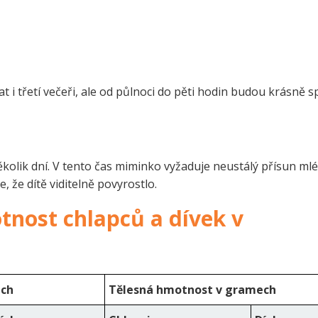
at i třetí večeři, ale od půlnoci do pěti hodin budou krásně s
olik dní. V tento čas miminko vyžaduje neustálý přísun mlé
e, že dítě viditelně povyrostlo.
tnost chlapců a dívek v
ech
Tělesná hmotnost v gramech