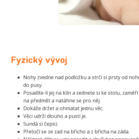
Fyzický vývoj
Nohy zvedne nad podložku a strčí si prsty od no
do pusy.
Posadíte-li jej na klín a sednete si ke stolu, zaměří
na předmět a natáhne se pro něj.
Dokáže držet a ohmatat jednu věc.
Věci udrží dlouho a pustí je.
Sundá si čepici.
Přetočí se ze zad na břicho a z břicha na záda.