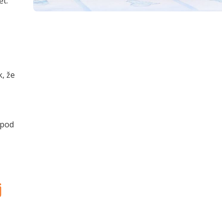
ět.
, že
 pod
j