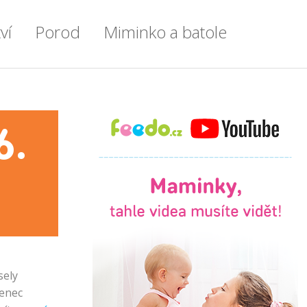
ví
Porod
Miminko a batole
en po týdnu
Příprava do porodnice
Miminko
enstvím
Vše o porodu
Výbavička pro miminko
6.
tření
Porod císařským řezem
Kojení
tyl
Doprovod u porodu
Příkrmy
ku
Přenášení
Zdraví a nemoci u dětí
e
První chvíle s miminkem
Spánek dětí
ce
Šestinedělí
Batole
sely
jenec
lady
Lékařské okénko
Psychomotorický vývoj dítěte