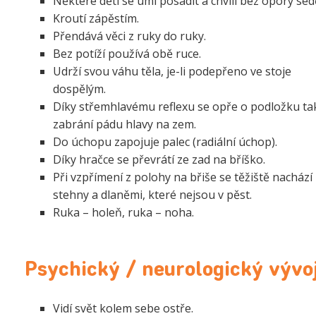
Některé děti se umí posadit a chvíli bez opory sed
Kroutí zápěstím.
Přendává věci z ruky do ruky.
Bez potíží používá obě ruce.
Udrží svou váhu těla, je-li podepřeno ve stoje
dospělým.
Díky střemhlavému reflexu se opře o podložku tak
zabrání pádu hlavy na zem.
Do úchopu zapojuje palec (radiální úchop).
Díky hračce se převrátí ze zad na bříško.
Při vzpřímení z polohy na břiše se těžiště nachází
stehny a dlaněmi, které nejsou v pěst.
Ruka – holeň, ruka – noha.
Psychický / neurologický vývo
Vidí svět kolem sebe ostře.