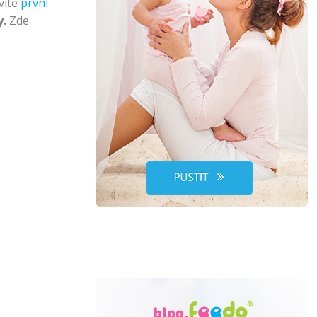
víte
první
Lékařské okénko
y.
Zde
tví
ko