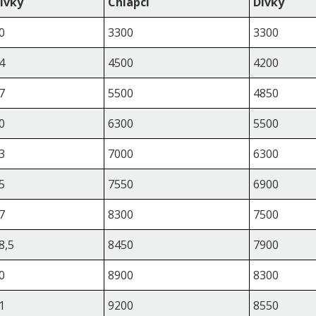
ívky
Chlapci
Dívky
0
3300
3300
4
4500
4200
7
5500
4850
0
6300
5500
3
7000
6300
5
7550
6900
7
8300
7500
8,5
8450
7900
0
8900
8300
1
9200
8550