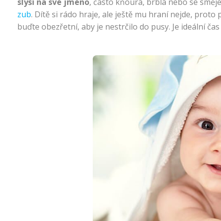
slyší na své jméno
, často kňourá, brblá nebo se směje
zub
. Dítě si rádo hraje, ale ještě mu hraní nejde, pro
buďte obezřetní, aby je nestrčilo do pusy. Je ideální čas