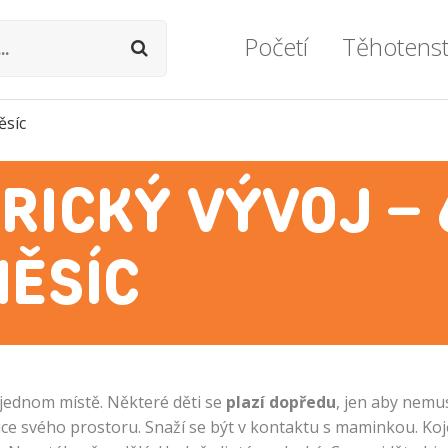
Početí
Těhotenst
ěsíc
Podpora otěhotnění
Těhotenství týd
Ovulace
Průvodce těhot
ICKÝ VÝVOJ – 
Vše o plodnosti
Prohlídky a vyše
Vše o neplodnosti
Zdravý životní s
ĚSÍC
Umělé oplodnění
Miminko v bříš
Lékařské okénko
Zdravotní potíž
Vážné komplika
 jednom místě. Některé děti se
plazí dopředu
, jen aby nemu
anice svého prostoru. Snaží se být v kontaktu s maminkou. Ko
Formality a dok