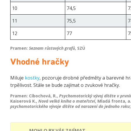
10
74,5
7
11
75,5
7
12
77
7
Pramen:
Seznam růstových grafů
, SZÚ
Vhodné hračky
Miluje
kostky
, pozoruje drobné předměty a barevné hrač
trpělivost. Stále se bude zajímat o zvukové hračky.
Pramen: Cíbochová, R.,
Psychomotorický vývoj dítěte v první
Kaiserová K.,
Nová velká kniha o mateřství
, Mladá fronta, a.
psychomotorického vývoje dítěte od narození do jednoho roku
MOHLO BY VÁS ZAJÍMAT