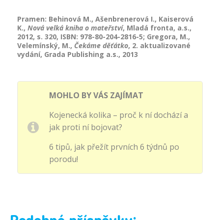
Pramen: Behinová M., Ašenbrenerová I., Kaiserová
K.,
Nová velká kniha o mateřství
, Mladá fronta, a.s.,
2012, s. 320, ISBN: 978-80-204-2816-5; Gregora, M.,
Velemínský, M.,
Čekáme děťátko
, 2. aktualizované
vydání, Grada Publishing a.s., 2013
MOHLO BY VÁS ZAJÍMAT
Kojenecká kolika – proč k ní dochází a
jak proti ní bojovat?
6 tipů, jak přežít prvních 6 týdnů po
porodu!