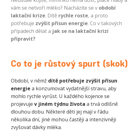
Neustále kojíte, miminko nemá dost, pláče hlady a
vám se netvoří mléko? Nacházíte se v
období
laktační krize
. Dítě
rychle roste
, a proto
potřebuje
zvýšit přísun energie
. Co v takových
případech dělat a
jak se na laktační krizi
připravit?
Co to je růstový spurt (skok)
Období, v němž
dítě potřebuje zvýšit přísun
energie
a konzumovat vydatnější stravu, aby
mohlo rychle vyrůst. U každého kojence se
projevuje
v jiném týdnu života
a trvá odlišně
dlouhou dobu. Některé děti jej mají v řádu
několika dní, jiné mohou častěji a intenzivněji
zvyšovat dávky mléka.