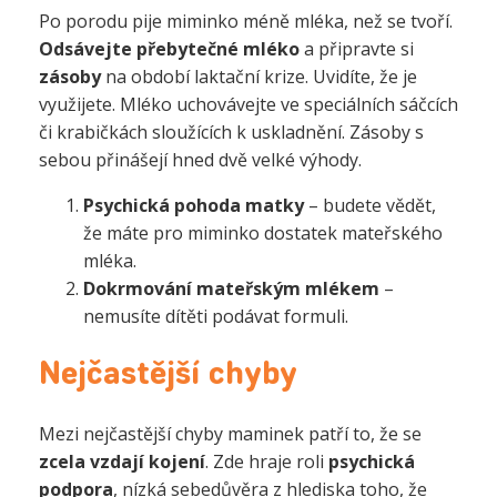
Po porodu pije miminko méně mléka, než se tvoří.
Odsávejte přebytečné mléko
a připravte si
zásoby
na období laktační krize. Uvidíte, že je
využijete. Mléko uchovávejte ve speciálních sáčcích
či krabičkách sloužících k uskladnění. Zásoby s
sebou přinášejí hned dvě velké výhody.
Psychická pohoda matky
– budete vědět,
že máte pro miminko dostatek mateřského
mléka.
Dokrmování mateřským mlékem
–
nemusíte dítěti podávat formuli.
Nejčastější chyby
Mezi nejčastější chyby maminek patří to, že se
zcela vzdají kojení
. Zde hraje roli
psychická
podpora
, nízká sebedůvěra z hlediska toho, že