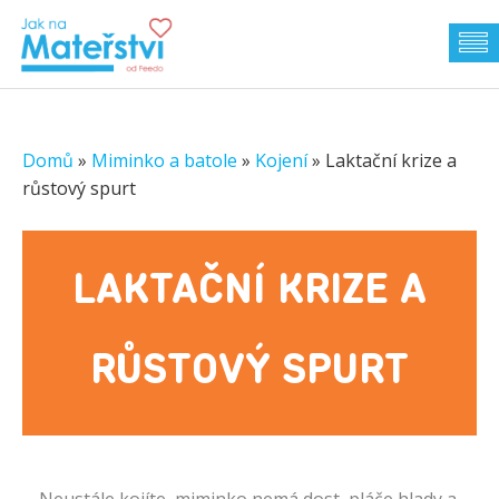
Domů
»
Miminko a batole
»
Kojení
»
Laktační krize a
růstový spurt
LAKTAČNÍ KRIZE A
RŮSTOVÝ SPURT