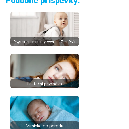
Podobné příspěvky:
Psychomotorický vývoj - 7. měsíc
Laktační psychóza
Miminko po porodu