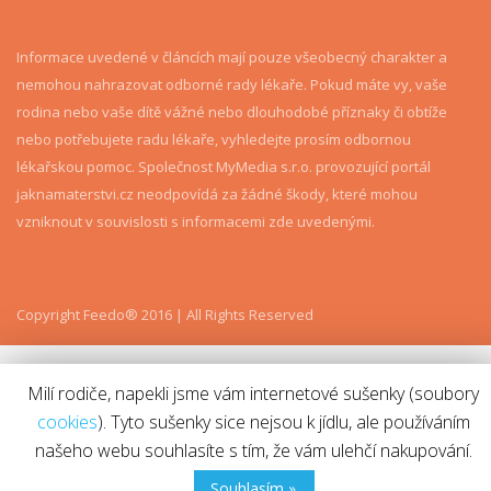
Informace uvedené v článcích mají pouze všeobecný charakter a
nemohou nahrazovat odborné rady lékaře. Pokud máte vy, vaše
rodina nebo vaše dítě vážné nebo dlouhodobé příznaky či obtíže
nebo potřebujete radu lékaře, vyhledejte prosím odbornou
lékařskou pomoc. Společnost MyMedia s.r.o. provozující portál
jaknamaterstvi.cz neodpovídá za žádné škody, které mohou
vzniknout v souvislosti s informacemi zde uvedenými.
Copyright Feedo® 2016 | All Rights Reserved
Milí rodiče, napekli jsme vám internetové sušenky (soubory
cookies
). Tyto sušenky sice nejsou k jídlu, ale používáním
našeho webu souhlasíte s tím, že vám ulehčí nakupování.
Souhlasím »